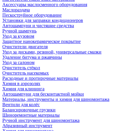
Аксессуары маслосменного оборудования
Маслораздача
Пескоструйное оборудование
Установки для заправки кондиционеров
Автошампуни и чистящие средства
Ручной шампунь
Уход за кузовом
Защитное нанокерамическое покрытие
Очистители двигателя
Уход за дисками, резиной, универсальные смазки
Удаление битума и ржавчины
Уход за салоном
Очиститель стёкол
Очиститель насекомых
Расходные и протирочные материалы
Химия в аэрозолях
Химия для клининга
Автошампуни для бесконтактной мойки
Материалы, инструменты и химия для шиномонтажа
Вентили для колёс
Балансировочные грузики
Шиноремонтные материалы
Ручной инструмент для шиномонтажа
Абразивный инструмент
Химия для шиномонтажа