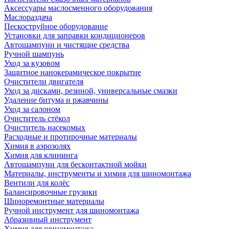
Аксессуары маслосменного оборудования
Маслораздача
Пескоструйное оборудование
Установки для заправки кондиционеров
Автошампуни и чистящие средства
Ручной шампунь
Уход за кузовом
Защитное нанокерамическое покрытие
Очистители двигателя
Уход за дисками, резиной, универсальные смазки
Удаление битума и ржавчины
Уход за салоном
Очиститель стёкол
Очиститель насекомых
Расходные и протирочные материалы
Химия в аэрозолях
Химия для клининга
Автошампуни для бесконтактной мойки
Материалы, инструменты и химия для шиномонтажа
Вентили для колёс
Балансировочные грузики
Шиноремонтные материалы
Ручной инструмент для шиномонтажа
Абразивный инструмент
Химия для шиномонтажа