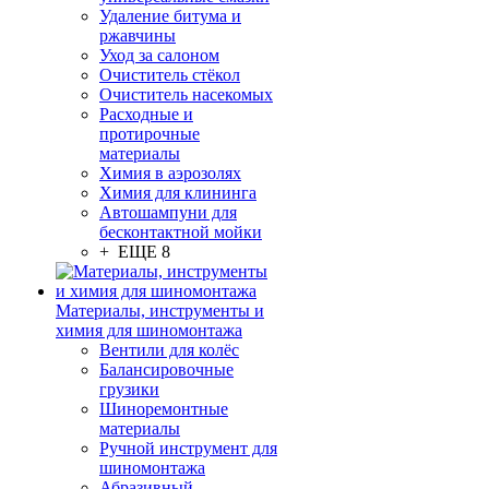
Удаление битума и
ржавчины
Уход за салоном
Очиститель стёкол
Очиститель насекомых
Расходные и
протирочные
материалы
Химия в аэрозолях
Химия для клининга
Автошампуни для
бесконтактной мойки
+ ЕЩЕ 8
Материалы, инструменты и
химия для шиномонтажа
Вентили для колёс
Балансировочные
грузики
Шиноремонтные
материалы
Ручной инструмент для
шиномонтажа
Абразивный