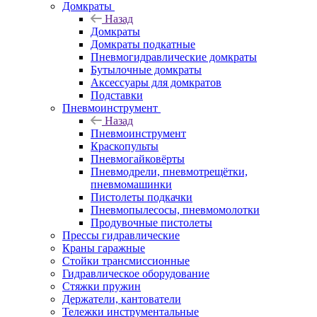
Домкраты
Назад
Домкраты
Домкраты подкатные
Пневмогидравлические домкраты
Бутылочные домкраты
Аксессуары для домкратов
Подставки
Пневмоинструмент
Назад
Пневмоинструмент
Краскопульты
Пневмогайковёрты
Пневмодрели, пневмотрещётки,
пневмомашинки
Пистолеты подкачки
Пневмопылесосы, пневмомолотки
Продувочные пистолеты
Прессы гидравлические
Краны гаражные
Стойки трансмиссионные
Гидравлическое оборудование
Стяжки пружин
Держатели, кантователи
Тележки инструментальные