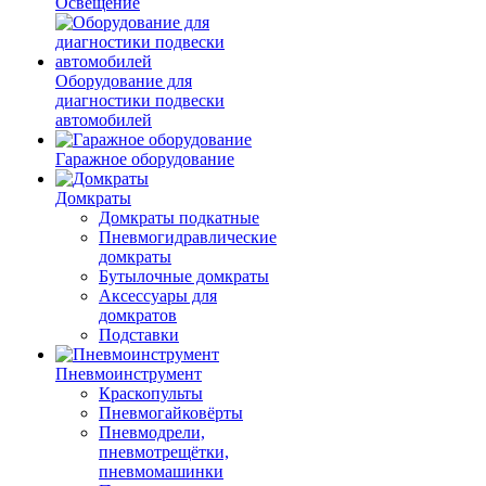
Освещение
Оборудование для
диагностики подвески
автомобилей
Гаражное оборудование
Домкраты
Домкраты подкатные
Пневмогидравлические
домкраты
Бутылочные домкраты
Аксессуары для
домкратов
Подставки
Пневмоинструмент
Краскопульты
Пневмогайковёрты
Пневмодрели,
пневмотрещётки,
пневмомашинки