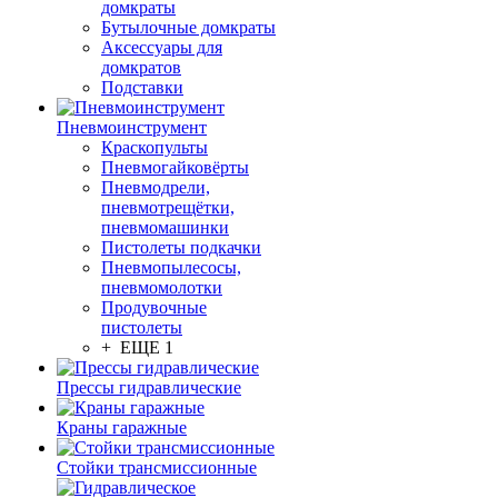
домкраты
Бутылочные домкраты
Аксессуары для
домкратов
Подставки
Пневмоинструмент
Краскопульты
Пневмогайковёрты
Пневмодрели,
пневмотрещётки,
пневмомашинки
Пистолеты подкачки
Пневмопылесосы,
пневмомолотки
Продувочные
пистолеты
+ ЕЩЕ 1
Прессы гидравлические
Краны гаражные
Стойки трансмиссионные