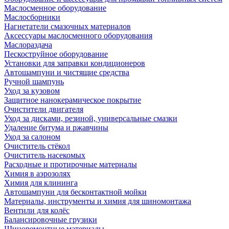
Маслосменное оборудование
Маслосборники
Нагнетатели смазочных материалов
Аксессуары маслосменного оборудования
Маслораздача
Пескоструйное оборудование
Установки для заправки кондиционеров
Автошампуни и чистящие средства
Ручной шампунь
Уход за кузовом
Защитное нанокерамическое покрытие
Очистители двигателя
Уход за дисками, резиной, универсальные смазки
Удаление битума и ржавчины
Уход за салоном
Очиститель стёкол
Очиститель насекомых
Расходные и протирочные материалы
Химия в аэрозолях
Химия для клининга
Автошампуни для бесконтактной мойки
Материалы, инструменты и химия для шиномонтажа
Вентили для колёс
Балансировочные грузики
Шиноремонтные материалы