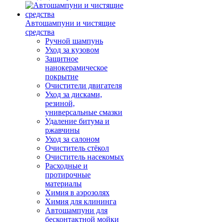
Автошампуни и чистящие
средства
Ручной шампунь
Уход за кузовом
Защитное
нанокерамическое
покрытие
Очистители двигателя
Уход за дисками,
резиной,
универсальные смазки
Удаление битума и
ржавчины
Уход за салоном
Очиститель стёкол
Очиститель насекомых
Расходные и
протирочные
материалы
Химия в аэрозолях
Химия для клининга
Автошампуни для
бесконтактной мойки