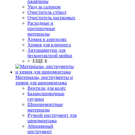
ржавчины
Уход за салоном
Очиститель стёкол
Очиститель насекомых
Расходные и
протирочные
материалы
Химия в аэрозолях
Химия для клининга
Автошампуни для
бесконтактной мойки
+ ЕЩЕ 8
Материалы, инструменты и
химия для шиномонтажа
Вентили для колёс
Балансировочные
грузики
Шиноремонтные
материалы
Ручной инструмент для
шиномонтажа
Абразивный
инструмент