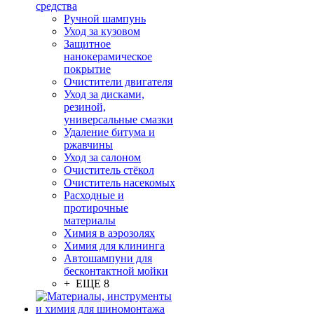
средства
Ручной шампунь
Уход за кузовом
Защитное
нанокерамическое
покрытие
Очистители двигателя
Уход за дисками,
резиной,
универсальные смазки
Удаление битума и
ржавчины
Уход за салоном
Очиститель стёкол
Очиститель насекомых
Расходные и
протирочные
материалы
Химия в аэрозолях
Химия для клининга
Автошампуни для
бесконтактной мойки
+ ЕЩЕ 8