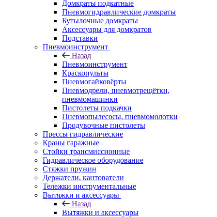
Домкраты подкатные
Пневмогидравлические домкраты
Бутылочные домкраты
Аксессуары для домкратов
Подставки
Пневмоинструмент
Назад
Пневмоинструмент
Краскопульты
Пневмогайковёрты
Пневмодрели, пневмотрещётки,
пневмомашинки
Пистолеты подкачки
Пневмопылесосы, пневмомолотки
Продувочные пистолеты
Прессы гидравлические
Краны гаражные
Стойки трансмиссионные
Гидравлическое оборудование
Стяжки пружин
Держатели, кантователи
Тележки инструментальные
Вытяжки и аксессуары
Назад
Вытяжки и аксессуары