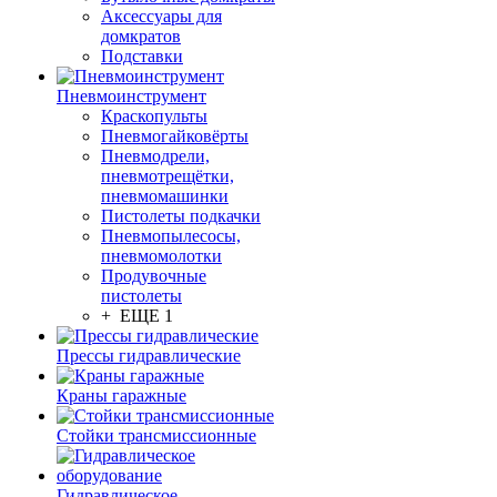
Аксессуары для
домкратов
Подставки
Пневмоинструмент
Краскопульты
Пневмогайковёрты
Пневмодрели,
пневмотрещётки,
пневмомашинки
Пистолеты подкачки
Пневмопылесосы,
пневмомолотки
Продувочные
пистолеты
+ ЕЩЕ 1
Прессы гидравлические
Краны гаражные
Стойки трансмиссионные
Гидравлическое