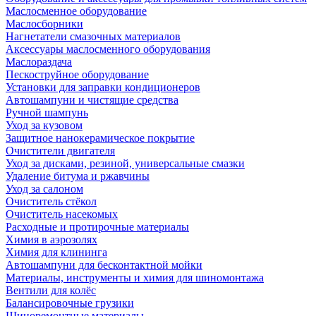
Маслосменное оборудование
Маслосборники
Нагнетатели смазочных материалов
Аксессуары маслосменного оборудования
Маслораздача
Пескоструйное оборудование
Установки для заправки кондиционеров
Автошампуни и чистящие средства
Ручной шампунь
Уход за кузовом
Защитное нанокерамическое покрытие
Очистители двигателя
Уход за дисками, резиной, универсальные смазки
Удаление битума и ржавчины
Уход за салоном
Очиститель стёкол
Очиститель насекомых
Расходные и протирочные материалы
Химия в аэрозолях
Химия для клининга
Автошампуни для бесконтактной мойки
Материалы, инструменты и химия для шиномонтажа
Вентили для колёс
Балансировочные грузики
Шиноремонтные материалы