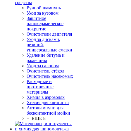
средства
Ручной шампунь
Уход за кузовом
Защитное
нанокерамическое
покрытие
Очистители двигателя
Уход за дисками,
резиной,
универсальные смазки
Удаление битума и
ржавчины
Уход за салоном
Очиститель стёкол
Очиститель насекомых
Расходные и
протирочные
материалы
Химия в аэрозолях
Химия для клининга
Автошампуни для
бесконтактной мойки
+ ЕЩЕ 8