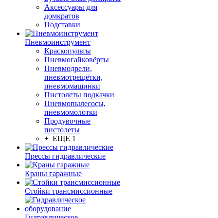
Аксессуары для
домкратов
Подставки
Пневмоинструмент
Краскопульты
Пневмогайковёрты
Пневмодрели,
пневмотрещётки,
пневмомашинки
Пистолеты подкачки
Пневмопылесосы,
пневмомолотки
Продувочные
пистолеты
+ ЕЩЕ 1
Прессы гидравлические
Краны гаражные
Стойки трансмиссионные
Гидравлическое