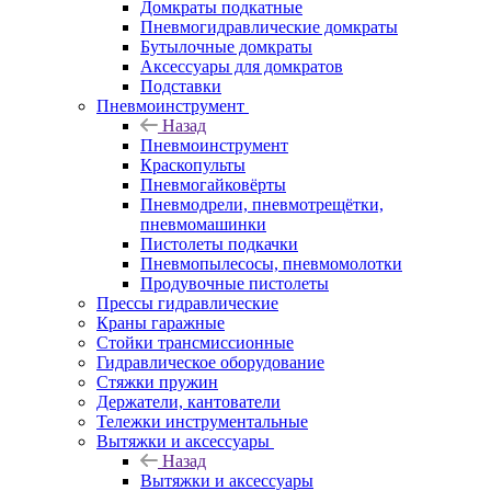
Домкраты подкатные
Пневмогидравлические домкраты
Бутылочные домкраты
Аксессуары для домкратов
Подставки
Пневмоинструмент
Назад
Пневмоинструмент
Краскопульты
Пневмогайковёрты
Пневмодрели, пневмотрещётки,
пневмомашинки
Пистолеты подкачки
Пневмопылесосы, пневмомолотки
Продувочные пистолеты
Прессы гидравлические
Краны гаражные
Стойки трансмиссионные
Гидравлическое оборудование
Стяжки пружин
Держатели, кантователи
Тележки инструментальные
Вытяжки и аксессуары
Назад
Вытяжки и аксессуары