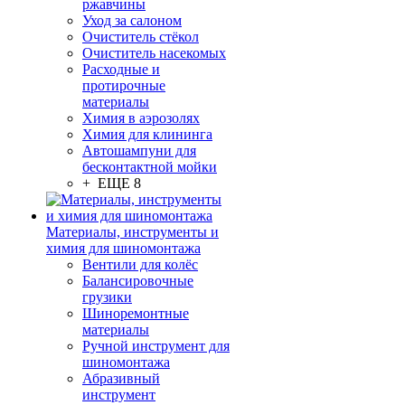
ржавчины
Уход за салоном
Очиститель стёкол
Очиститель насекомых
Расходные и
протирочные
материалы
Химия в аэрозолях
Химия для клининга
Автошампуни для
бесконтактной мойки
+ ЕЩЕ 8
Материалы, инструменты и
химия для шиномонтажа
Вентили для колёс
Балансировочные
грузики
Шиноремонтные
материалы
Ручной инструмент для
шиномонтажа
Абразивный
инструмент