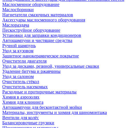
Маслосменное оборудование
Маслосборники
Нагнетатели смазочных материалов
Аксессуары маслосменного оборудования
Маслораздача
Пескоструйное оборудование
Установки для заправки кондиционеров
Автошампуни и чистящие средства
Ручной шампунь
Уход за кузовом
Защитное нанокерамическое покрытие
Очистители двигателя
Уход за дисками, резиной, универсальные смазки
Удаление битума и ржавчины
Уход за салоном
Очиститель стёкол
Очиститель насекомых
Расходные и протирочные материалы
Химия в аэрозолях
Химия для клининга
Автошампуни для бесконтактной мойки
Материалы, инструменты и химия для шиномонтажа
Вентили для колёс
Балансировочные грузики
Шиноремонтные материалы