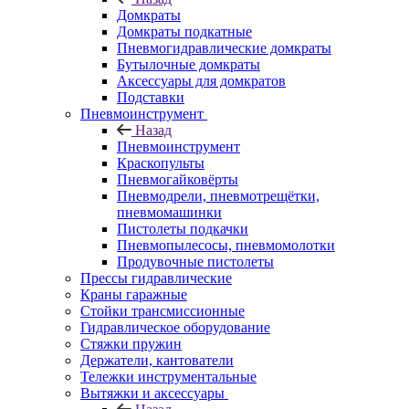
Домкраты
Домкраты подкатные
Пневмогидравлические домкраты
Бутылочные домкраты
Аксессуары для домкратов
Подставки
Пневмоинструмент
Назад
Пневмоинструмент
Краскопульты
Пневмогайковёрты
Пневмодрели, пневмотрещётки,
пневмомашинки
Пистолеты подкачки
Пневмопылесосы, пневмомолотки
Продувочные пистолеты
Прессы гидравлические
Краны гаражные
Стойки трансмиссионные
Гидравлическое оборудование
Стяжки пружин
Держатели, кантователи
Тележки инструментальные
Вытяжки и аксессуары