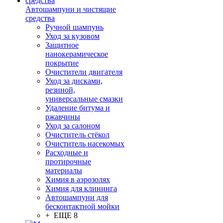
Автошампуни и чистящие
средства
Ручной шампунь
Уход за кузовом
Защитное
нанокерамическое
покрытие
Очистители двигателя
Уход за дисками,
резиной,
универсальные смазки
Удаление битума и
ржавчины
Уход за салоном
Очиститель стёкол
Очиститель насекомых
Расходные и
протирочные
материалы
Химия в аэрозолях
Химия для клининга
Автошампуни для
бесконтактной мойки
+ ЕЩЕ 8