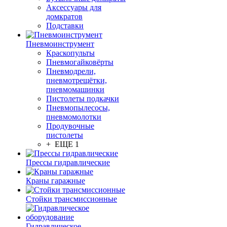
Аксессуары для
домкратов
Подставки
Пневмоинструмент
Краскопульты
Пневмогайковёрты
Пневмодрели,
пневмотрещётки,
пневмомашинки
Пистолеты подкачки
Пневмопылесосы,
пневмомолотки
Продувочные
пистолеты
+ ЕЩЕ 1
Прессы гидравлические
Краны гаражные
Стойки трансмиссионные
Гидравлическое