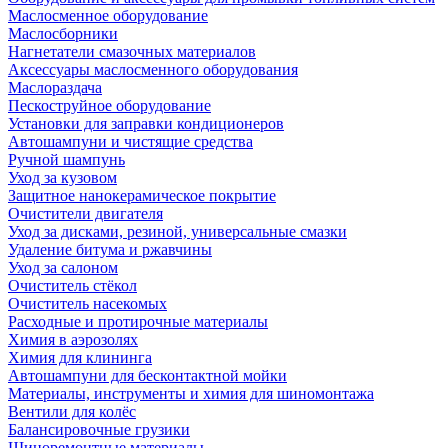
Маслосменное оборудование
Маслосборники
Нагнетатели смазочных материалов
Аксессуары маслосменного оборудования
Маслораздача
Пескоструйное оборудование
Установки для заправки кондиционеров
Автошампуни и чистящие средства
Ручной шампунь
Уход за кузовом
Защитное нанокерамическое покрытие
Очистители двигателя
Уход за дисками, резиной, универсальные смазки
Удаление битума и ржавчины
Уход за салоном
Очиститель стёкол
Очиститель насекомых
Расходные и протирочные материалы
Химия в аэрозолях
Химия для клининга
Автошампуни для бесконтактной мойки
Материалы, инструменты и химия для шиномонтажа
Вентили для колёс
Балансировочные грузики
Шиноремонтные материалы