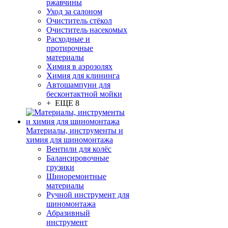
ржавчины
Уход за салоном
Очиститель стёкол
Очиститель насекомых
Расходные и
протирочные
материалы
Химия в аэрозолях
Химия для клининга
Автошампуни для
бесконтактной мойки
+ ЕЩЕ 8
Материалы, инструменты и
химия для шиномонтажа
Вентили для колёс
Балансировочные
грузики
Шиноремонтные
материалы
Ручной инструмент для
шиномонтажа
Абразивный
инструмент