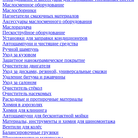
Маслосменное оборудование
Маслосборники
Нагнетатели смазочных материалов
Аксессуары маслосменного оборудования
Маслораздача
Пескоструйное оборудование
Установки для заправки кондиционеров
Автошампуни и чистящие средства
Ручной шампунь
Уход за кузовом
Защитное нанокерамическое покрытие
Очистители двигателя
Уход за дисками, резиной, универсальные смазки
Удаление битума и ржавчины
Уход за салоном
Очиститель стёкол
Очиститель насекомых
Расходные и протирочные материалы
Химия в аэрозолях
Химия для клининга
Автошампуни для бесконтактной мойки
Материалы, инструменты и химия для шиномонтажа
Вентили для колёс
Балансировочные грузики
Шиноремонтные материалы