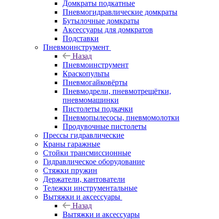
Домкраты подкатные
Пневмогидравлические домкраты
Бутылочные домкраты
Аксессуары для домкратов
Подставки
Пневмоинструмент
Назад
Пневмоинструмент
Краскопульты
Пневмогайковёрты
Пневмодрели, пневмотрещётки,
пневмомашинки
Пистолеты подкачки
Пневмопылесосы, пневмомолотки
Продувочные пистолеты
Прессы гидравлические
Краны гаражные
Стойки трансмиссионные
Гидравлическое оборудование
Стяжки пружин
Держатели, кантователи
Тележки инструментальные
Вытяжки и аксессуары
Назад
Вытяжки и аксессуары