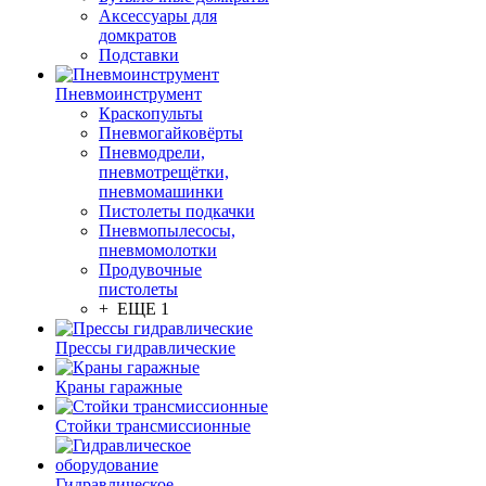
Аксессуары для
домкратов
Подставки
Пневмоинструмент
Краскопульты
Пневмогайковёрты
Пневмодрели,
пневмотрещётки,
пневмомашинки
Пистолеты подкачки
Пневмопылесосы,
пневмомолотки
Продувочные
пистолеты
+ ЕЩЕ 1
Прессы гидравлические
Краны гаражные
Стойки трансмиссионные
Гидравлическое