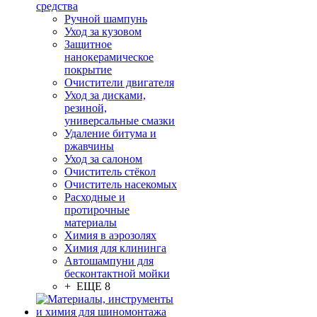
средства
Ручной шампунь
Уход за кузовом
Защитное
нанокерамическое
покрытие
Очистители двигателя
Уход за дисками,
резиной,
универсальные смазки
Удаление битума и
ржавчины
Уход за салоном
Очиститель стёкол
Очиститель насекомых
Расходные и
протирочные
материалы
Химия в аэрозолях
Химия для клининга
Автошампуни для
бесконтактной мойки
+ ЕЩЕ 8