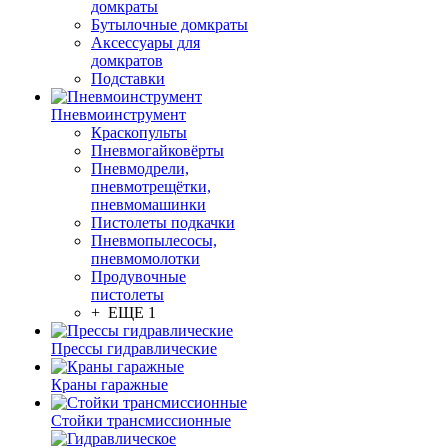
домкраты
Бутылочные домкраты
Аксессуары для
домкратов
Подставки
Пневмоинструмент
Краскопульты
Пневмогайковёрты
Пневмодрели,
пневмотрещётки,
пневмомашинки
Пистолеты подкачки
Пневмопылесосы,
пневмомолотки
Продувочные
пистолеты
+ ЕЩЕ 1
Прессы гидравлические
Краны гаражные
Стойки трансмиссионные