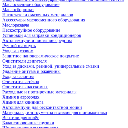
Маслосменное оборудование
Маслосборники
Нагнетатели смазочных материалов
Аксессуары маслосменного оборудования
Маслораздача
Пескоструйное оборудование
Установки для заправки кондиционеров
Автошампуни и чистящие средства
Ручной шампунь
Уход за кузовом
Защитное нанокерамическое покрытие
Очистители двигателя
Уход за дисками, резиной, универсальные смазки
Удаление битума и ржавчины
Уход за салоном
Очиститель стёкол
Очиститель насекомых
Расходные и протирочные материалы
Химия в аэрозолях
Химия для клининга
Автошампуни для бесконтактной мойки
Материалы, инструменты и химия для шиномонтажа
Вентили для колёс
Балансировочные грузики
Шиноремонтные материалы