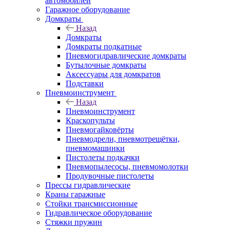
автомобилей
Гаражное оборудование
Домкраты
Назад
Домкраты
Домкраты подкатные
Пневмогидравлические домкраты
Бутылочные домкраты
Аксессуары для домкратов
Подставки
Пневмоинструмент
Назад
Пневмоинструмент
Краскопульты
Пневмогайковёрты
Пневмодрели, пневмотрещётки,
пневмомашинки
Пистолеты подкачки
Пневмопылесосы, пневмомолотки
Продувочные пистолеты
Прессы гидравлические
Краны гаражные
Стойки трансмиссионные
Гидравлическое оборудование
Стяжки пружин