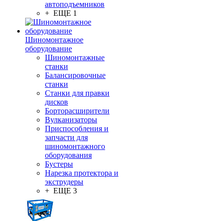
автоподъемников
+ ЕЩЕ 1
Шиномонтажное
оборудование
Шиномонтажные
станки
Балансировочные
станки
Станки для правки
дисков
Борторасширители
Вулканизаторы
Приспособления и
запчасти для
шиномонтажного
оборудования
Бустеры
Нарезка протектора и
экструдеры
+ ЕЩЕ 3