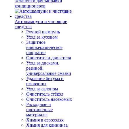
Установки для заправки
кондиционеров
Автошампуни и чистящие
средства
Ручной шампунь
Уход за кузовом
Защитное
нанокерамическое
покрытие
Очистители двигателя
Уход за дисками,
резиной,
универсальные смазки
Удаление битума и
ржавчины
Уход за салоном
Очиститель стёкол
Очиститель насекомых
Расходные и
протирочные
материалы
Химия в аэрозолях
Химия для клининга