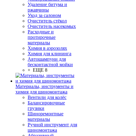
Удаление битума и
ржавчины
Уход за салоном
Очиститель стёкол
Очиститель насекомых
Расходные и
протирочные
материалы
Химия в аэрозолях
Химия для клининга
Автошампуни для
бесконтактной мойки
+ ЕЩЕ 8
Материалы, инструменты и
химия для шиномонтажа
Вентили для колёс
Балансировочные
грузики
Шиноремонтные
материалы
Ручной инструмент для
шиномонтажа
Абразивный