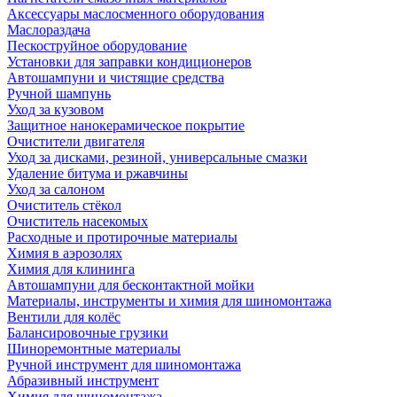
Аксессуары маслосменного оборудования
Маслораздача
Пескоструйное оборудование
Установки для заправки кондиционеров
Автошампуни и чистящие средства
Ручной шампунь
Уход за кузовом
Защитное нанокерамическое покрытие
Очистители двигателя
Уход за дисками, резиной, универсальные смазки
Удаление битума и ржавчины
Уход за салоном
Очиститель стёкол
Очиститель насекомых
Расходные и протирочные материалы
Химия в аэрозолях
Химия для клининга
Автошампуни для бесконтактной мойки
Материалы, инструменты и химия для шиномонтажа
Вентили для колёс
Балансировочные грузики
Шиноремонтные материалы
Ручной инструмент для шиномонтажа
Абразивный инструмент
Химия для шиномонтажа