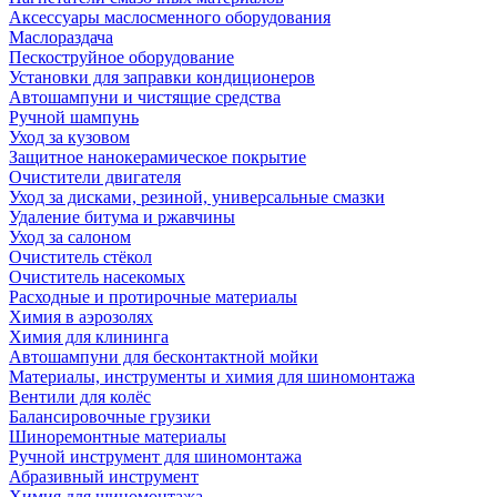
Аксессуары маслосменного оборудования
Маслораздача
Пескоструйное оборудование
Установки для заправки кондиционеров
Автошампуни и чистящие средства
Ручной шампунь
Уход за кузовом
Защитное нанокерамическое покрытие
Очистители двигателя
Уход за дисками, резиной, универсальные смазки
Удаление битума и ржавчины
Уход за салоном
Очиститель стёкол
Очиститель насекомых
Расходные и протирочные материалы
Химия в аэрозолях
Химия для клининга
Автошампуни для бесконтактной мойки
Материалы, инструменты и химия для шиномонтажа
Вентили для колёс
Балансировочные грузики
Шиноремонтные материалы
Ручной инструмент для шиномонтажа
Абразивный инструмент
Химия для шиномонтажа