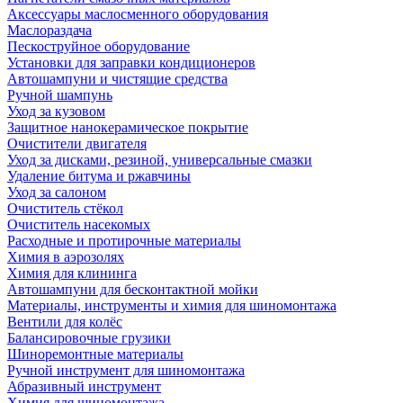
Аксессуары маслосменного оборудования
Маслораздача
Пескоструйное оборудование
Установки для заправки кондиционеров
Автошампуни и чистящие средства
Ручной шампунь
Уход за кузовом
Защитное нанокерамическое покрытие
Очистители двигателя
Уход за дисками, резиной, универсальные смазки
Удаление битума и ржавчины
Уход за салоном
Очиститель стёкол
Очиститель насекомых
Расходные и протирочные материалы
Химия в аэрозолях
Химия для клининга
Автошампуни для бесконтактной мойки
Материалы, инструменты и химия для шиномонтажа
Вентили для колёс
Балансировочные грузики
Шиноремонтные материалы
Ручной инструмент для шиномонтажа
Абразивный инструмент
Химия для шиномонтажа