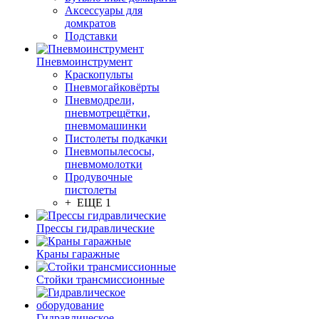
Аксессуары для
домкратов
Подставки
Пневмоинструмент
Краскопульты
Пневмогайковёрты
Пневмодрели,
пневмотрещётки,
пневмомашинки
Пистолеты подкачки
Пневмопылесосы,
пневмомолотки
Продувочные
пистолеты
+ ЕЩЕ 1
Прессы гидравлические
Краны гаражные
Стойки трансмиссионные
Гидравлическое