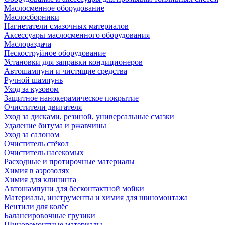
Маслосменное оборудование
Маслосборники
Нагнетатели смазочных материалов
Аксессуары маслосменного оборудования
Маслораздача
Пескоструйное оборудование
Установки для заправки кондиционеров
Автошампуни и чистящие средства
Ручной шампунь
Уход за кузовом
Защитное нанокерамическое покрытие
Очистители двигателя
Уход за дисками, резиной, универсальные смазки
Удаление битума и ржавчины
Уход за салоном
Очиститель стёкол
Очиститель насекомых
Расходные и протирочные материалы
Химия в аэрозолях
Химия для клининга
Автошампуни для бесконтактной мойки
Материалы, инструменты и химия для шиномонтажа
Вентили для колёс
Балансировочные грузики
Шиноремонтные материалы