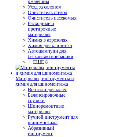
ржавчины
Уход за салоном
Очиститель стёкол
Очиститель насекомых
Расходные и
протирочные
материалы
Химия в аэрозолях
Химия для клининга
Автошампуни для
бесконтактной мойки
+ ЕЩЕ 8
Материалы, инструменты и
химия для шиномонтажа
Вентили для колёс
Балансировочные
грузики
Шиноремонтные
материалы
Ручной инструмент для
шиномонтажа
Абразивный
инструмент