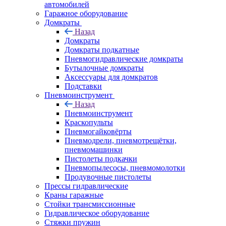
автомобилей
Гаражное оборудование
Домкраты
Назад
Домкраты
Домкраты подкатные
Пневмогидравлические домкраты
Бутылочные домкраты
Аксессуары для домкратов
Подставки
Пневмоинструмент
Назад
Пневмоинструмент
Краскопульты
Пневмогайковёрты
Пневмодрели, пневмотрещётки,
пневмомашинки
Пистолеты подкачки
Пневмопылесосы, пневмомолотки
Продувочные пистолеты
Прессы гидравлические
Краны гаражные
Стойки трансмиссионные
Гидравлическое оборудование
Стяжки пружин