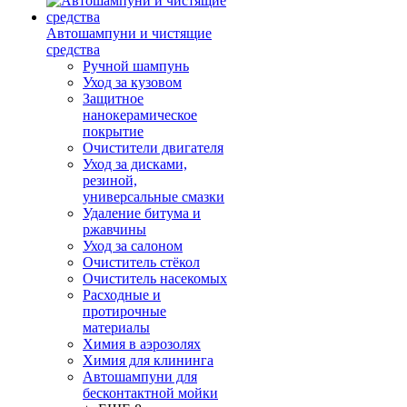
Автошампуни и чистящие
средства
Ручной шампунь
Уход за кузовом
Защитное
нанокерамическое
покрытие
Очистители двигателя
Уход за дисками,
резиной,
универсальные смазки
Удаление битума и
ржавчины
Уход за салоном
Очиститель стёкол
Очиститель насекомых
Расходные и
протирочные
материалы
Химия в аэрозолях
Химия для клининга
Автошампуни для
бесконтактной мойки