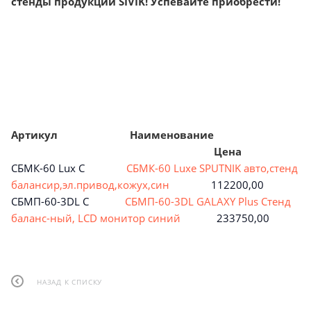
стенды продукции SIVIK! Успевайте приобрести!
Артикул Наименование
Цена
СБМК-60 Lux C
СБМК-60 Luxe SPUTNIK авто,стенд
балансир,эл.привод,кожух,син
112200,00
СБМП-60-3DL С
СБМП-60-3DL GALAXY Plus Стенд
баланс-ный, LCD монитор синий
233750,00
НАЗАД К СПИСКУ