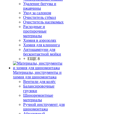
Удаление битума и
ржавчины
Уход за салоном
Очиститель стёкол
Очиститель насекомых
Расходные и
протирочные
материалы
Химия в аэрозолях
Химия для клининга
Автошампуни для
бесконтактной мойки
+ ЕЩЕ 8
Материалы, инструменты и
химия для шиномонтажа
Вентили для колёс
Балансировочные
грузики
Шиноремонтные
материалы
Ручной инструмент для
шиномонтажа
Абразивный