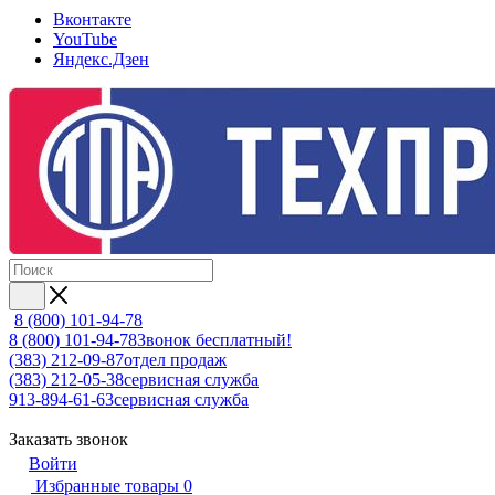
Вконтакте
YouTube
Яндекс.Дзен
8 (800) 101-94-78
8 (800) 101-94-78
Звонок бесплатный!
(383) 212-09-87
отдел продаж
(383) 212-05-38
сервисная служба
913-894-61-63
сервисная служба
Заказать звонок
Войти
Избранные товары
0