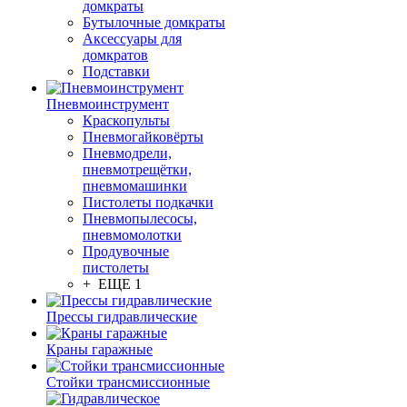
домкраты
Бутылочные домкраты
Аксессуары для
домкратов
Подставки
Пневмоинструмент
Краскопульты
Пневмогайковёрты
Пневмодрели,
пневмотрещётки,
пневмомашинки
Пистолеты подкачки
Пневмопылесосы,
пневмомолотки
Продувочные
пистолеты
+ ЕЩЕ 1
Прессы гидравлические
Краны гаражные
Стойки трансмиссионные