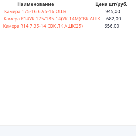
аименование
Цена шт/руб.
З
Камера 175-16 6.95-16 ОШЗ
945,00
К
Камера R14УК 175/185-14(УК-14М)СВК АШК
682,00
4
Камера R14 7.35-14 СВК ЛК АШК(25)
656,