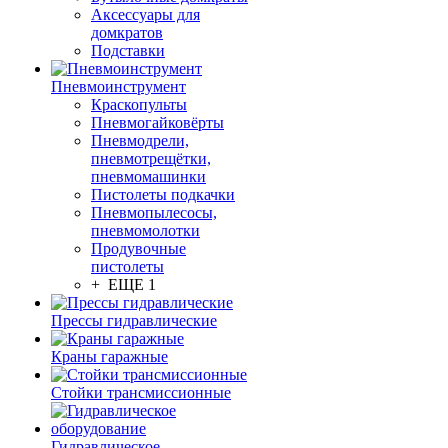
Аксессуары для
домкратов
Подставки
Пневмоинструмент
Краскопульты
Пневмогайковёрты
Пневмодрели,
пневмотрещётки,
пневмомашинки
Пистолеты подкачки
Пневмопылесосы,
пневмомолотки
Продувочные
пистолеты
+ ЕЩЕ 1
Прессы гидравлические
Краны гаражные
Стойки трансмиссионные
Гидравлическое