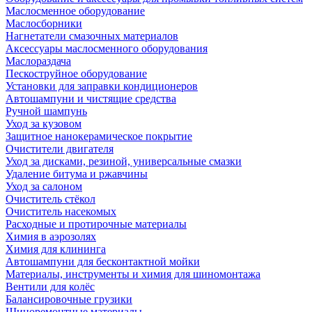
Маслосменное оборудование
Маслосборники
Нагнетатели смазочных материалов
Аксессуары маслосменного оборудования
Маслораздача
Пескоструйное оборудование
Установки для заправки кондиционеров
Автошампуни и чистящие средства
Ручной шампунь
Уход за кузовом
Защитное нанокерамическое покрытие
Очистители двигателя
Уход за дисками, резиной, универсальные смазки
Удаление битума и ржавчины
Уход за салоном
Очиститель стёкол
Очиститель насекомых
Расходные и протирочные материалы
Химия в аэрозолях
Химия для клининга
Автошампуни для бесконтактной мойки
Материалы, инструменты и химия для шиномонтажа
Вентили для колёс
Балансировочные грузики
Шиноремонтные материалы