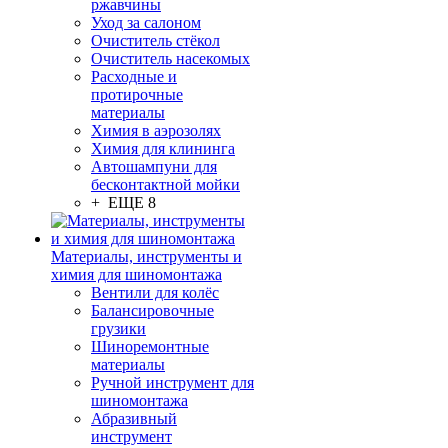
ржавчины
Уход за салоном
Очиститель стёкол
Очиститель насекомых
Расходные и
протирочные
материалы
Химия в аэрозолях
Химия для клининга
Автошампуни для
бесконтактной мойки
+ ЕЩЕ 8
Материалы, инструменты и
химия для шиномонтажа
Вентили для колёс
Балансировочные
грузики
Шиноремонтные
материалы
Ручной инструмент для
шиномонтажа
Абразивный
инструмент