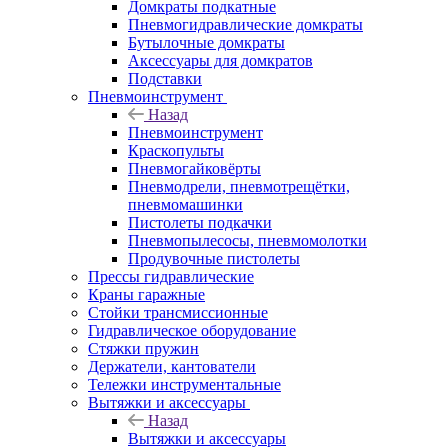
Домкраты подкатные
Пневмогидравлические домкраты
Бутылочные домкраты
Аксессуары для домкратов
Подставки
Пневмоинструмент
Назад
Пневмоинструмент
Краскопульты
Пневмогайковёрты
Пневмодрели, пневмотрещётки,
пневмомашинки
Пистолеты подкачки
Пневмопылесосы, пневмомолотки
Продувочные пистолеты
Прессы гидравлические
Краны гаражные
Стойки трансмиссионные
Гидравлическое оборудование
Стяжки пружин
Держатели, кантователи
Тележки инструментальные
Вытяжки и аксессуары
Назад
Вытяжки и аксессуары