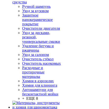
средства
Ручной шампунь
Уход за кузовом
Защитное
нанокерамическое
покрытие
Очистители двигателя
Уход за дисками,
резиной,
универсальные смазки
Удаление битума и
ржавчины
Уход за салоном
Очиститель стёкол
Очиститель насекомых
Расходные и
протирочные
материалы
Химия в аэрозолях
Химия для клининга
Автошампуни для
бесконтактной мойки
+ ЕЩЕ 8