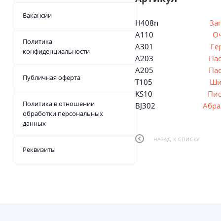
Вакансии
H408n
За
A110
Оч
Политика
A301
Ге
конфиденциальности
A203
Пас
A205
Пас
Публичная оферта
T105
Ши
KS10
Пис
Политика в отношении
BJ302
Абра
обработки персональных
данных
НАЗАД К СПИСКУ
Реквизиты