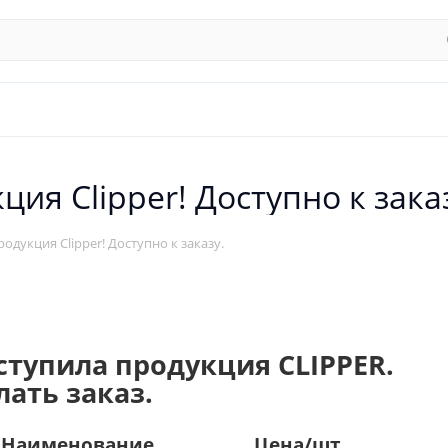
ия Clipper! Доступно к зака
одукция Clipper! Доступно к заказу.
ступила продукция CLIPPER.
ать заказ.
аименование Цена/шт