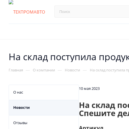
На склад поступила продукц
—
—
—
Главная
О компании
Новости
На склад поступила пр
10 мая 2023
О нас
На склад по
Новости
Спешите дел
Отзывы
Артикул Н