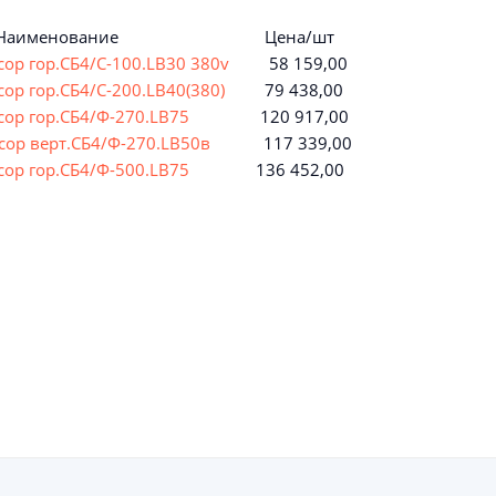
именование Цена/шт
ор гор.СБ4/С-100.LB30 380v
58 159,00
ор гор.СБ4/С-200.LB40(380)
79 438,00
сор гор.СБ4/Ф-270.LВ75
120 917,00
сор верт.СБ4/Ф-270.LВ50в
117 339,00
сор гор.СБ4/Ф-500.LВ75
136 452,00