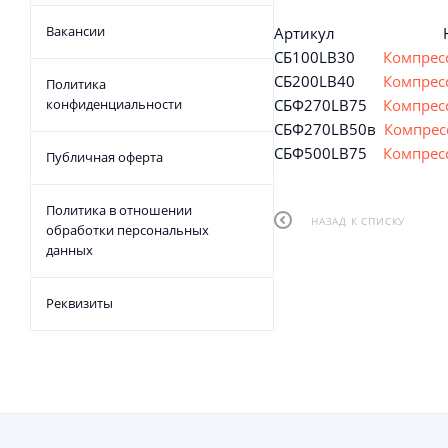
Вакансии
Артикул На
СБ100LB30
Компресс
СБ200LB40
Компресс
Политика
конфиденциальности
СБФ270LB75
Компрес
СБФ270LB50в
Компрес
СБФ500LB75
Компрес
Публичная оферта
Политика в отношении
НАЗАД К СПИСКУ
обработки персональных
данных
Реквизиты