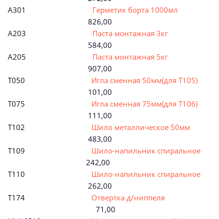
A301
Герметик борта 1000мл
826,00
A203
Паста монтажная 3кг
584,00
A205
Паста монтажная 5кг
907,00
T050
Игла сменная 50мм(для Т105)
101,00
T075
Игла сменная 75мм(для Т106)
111,00
T102
Шило металлическое 50мм
483,00
T109
Шило-напильник спиральное
242,00
T110
Шило-напильник спиральное
262,00
T174
Отвертка д/ниппеля
71,00