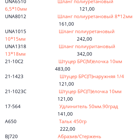
UNA6510
Шланг полиуретановый
6,5*10мм
121,00
UNA8012
Шланг полиуретановый 8*12мм
161,00
UNA1015
Шланг полиуретановый
10*15мм
242,00
UNA1318
Шланг полиуритановый
13*18мм
342,00
21-10C2
Штуцер БРС(М)ёлочка 10мм
483,00
21-1423
Штуцер БРС(П)наружняя 1/4
121,00
21-1023C
Штуцер БРС(П)ёлочка 10мм
121,00
17-564
Удлинитель 50мм.90град
141,00
A650
Тальк 450гр
222,00
BJ720
Абразив/Стержень