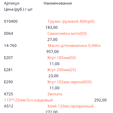
Артикул Наименование
Цена (руб.) / шт
010400
Грузик грузовой 400гр(5)
183,00
0064
Самоклейка-мото(50)
27,00
14-760
Масло д/пневматики 0,946л
957,00
E207
Жгут 185мм(50)
11,00
E281
Жгут 200мм(25)
23,00
E290
Жгут 102мм.черный(50)
11,00
K725
Заплата
115*125мм/3сл.кордовый
292,00
A512
Клей 120мл.прозрачный
272,00