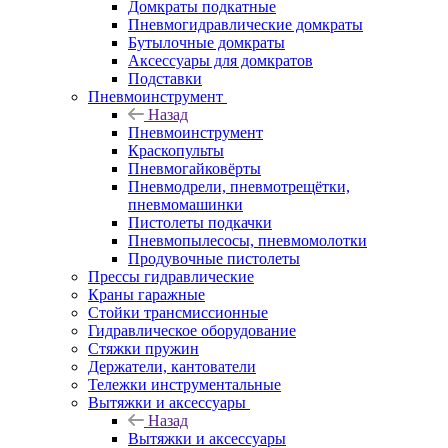
Домкраты подкатные
Пневмогидравлические домкраты
Бутылочные домкраты
Аксессуары для домкратов
Подставки
Пневмоинструмент
Назад
Пневмоинструмент
Краскопульты
Пневмогайковёрты
Пневмодрели, пневмотрещётки,
пневмомашинки
Пистолеты подкачки
Пневмопылесосы, пневмомолотки
Продувочные пистолеты
Прессы гидравлические
Краны гаражные
Стойки трансмиссионные
Гидравлическое оборудование
Стяжки пружин
Держатели, кантователи
Тележки инструментальные
Вытяжки и аксессуары
Назад
Вытяжки и аксессуары