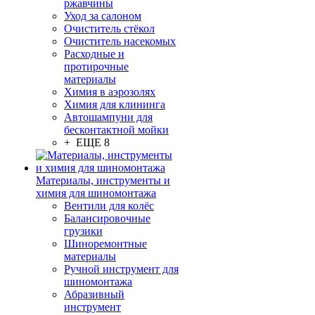
ржавчины
Уход за салоном
Очиститель стёкол
Очиститель насекомых
Расходные и
протирочные
материалы
Химия в аэрозолях
Химия для клининга
Автошампуни для
бесконтактной мойки
+ ЕЩЕ 8
Материалы, инструменты и
химия для шиномонтажа
Вентили для колёс
Балансировочные
грузики
Шиноремонтные
материалы
Ручной инструмент для
шиномонтажа
Абразивный
инструмент