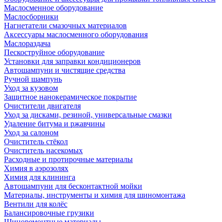
Маслосменное оборудование
Маслосборники
Нагнетатели смазочных материалов
Аксессуары маслосменного оборудования
Маслораздача
Пескоструйное оборудование
Установки для заправки кондиционеров
Автошампуни и чистящие средства
Ручной шампунь
Уход за кузовом
Защитное нанокерамическое покрытие
Очистители двигателя
Уход за дисками, резиной, универсальные смазки
Удаление битума и ржавчины
Уход за салоном
Очиститель стёкол
Очиститель насекомых
Расходные и протирочные материалы
Химия в аэрозолях
Химия для клининга
Автошампуни для бесконтактной мойки
Материалы, инструменты и химия для шиномонтажа
Вентили для колёс
Балансировочные грузики
Шиноремонтные материалы