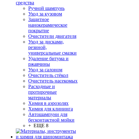
средства
Ручной шампунь
Уход за кузовом
Защитное
нанокерамическое
покрытие
Очистители двигателя
Уход за дисками,
резиной,
универсальные смазки
Удаление битума и
ржавчины
Уход за салоном
Очиститель стёкол
Очиститель насекомых
Расходные и
протирочные
материалы
Химия в аэрозолях
Химия для клининга
Автошампуни для
бесконтактной мойки
+ ЕЩЕ 8