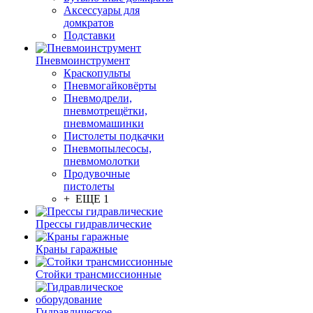
Аксессуары для
домкратов
Подставки
Пневмоинструмент
Краскопульты
Пневмогайковёрты
Пневмодрели,
пневмотрещётки,
пневмомашинки
Пистолеты подкачки
Пневмопылесосы,
пневмомолотки
Продувочные
пистолеты
+ ЕЩЕ 1
Прессы гидравлические
Краны гаражные
Стойки трансмиссионные
Гидравлическое