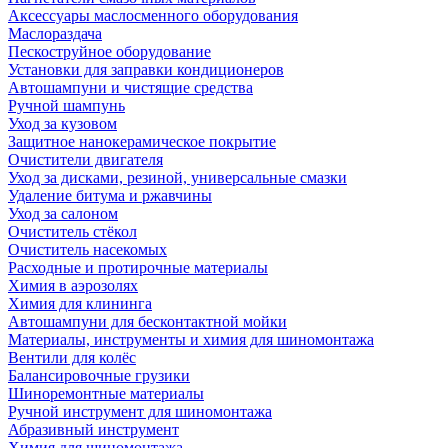
Аксессуары маслосменного оборудования
Маслораздача
Пескоструйное оборудование
Установки для заправки кондиционеров
Автошампуни и чистящие средства
Ручной шампунь
Уход за кузовом
Защитное нанокерамическое покрытие
Очистители двигателя
Уход за дисками, резиной, универсальные смазки
Удаление битума и ржавчины
Уход за салоном
Очиститель стёкол
Очиститель насекомых
Расходные и протирочные материалы
Химия в аэрозолях
Химия для клининга
Автошампуни для бесконтактной мойки
Материалы, инструменты и химия для шиномонтажа
Вентили для колёс
Балансировочные грузики
Шиноремонтные материалы
Ручной инструмент для шиномонтажа
Абразивный инструмент
Химия для шиномонтажа