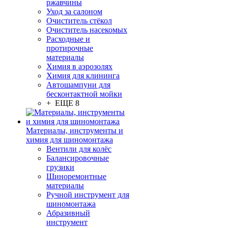
ржавчины
Уход за салоном
Очиститель стёкол
Очиститель насекомых
Расходные и
протирочные
материалы
Химия в аэрозолях
Химия для клининга
Автошампуни для
бесконтактной мойки
+ ЕЩЕ 8
Материалы, инструменты и
химия для шиномонтажа
Вентили для колёс
Балансировочные
грузики
Шиноремонтные
материалы
Ручной инструмент для
шиномонтажа
Абразивный
инструмент