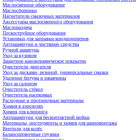
Маслосменное оборудование
Маслосборники
Нагнетатели смазочных материалов
Аксессуары маслосменного оборудования
Маслораздача
Пескоструйное оборудование
Установки для заправки кондиционеров
Автошампуни и чистящие средства
Ручной шампунь
Уход за кузовом
Защитное нанокерамическое покрытие
Очистители двигателя
Уход за дисками, резиной, универсальные смазки
Удаление битума и ржавчины
Уход за салоном
Очиститель стёкол
Очиститель насекомых
Расходные и протирочные материалы
Химия в аэрозолях
Химия для клининга
Автошампуни для бесконтактной мойки
Материалы, инструменты и химия для шиномонтажа
Вентили для колёс
Балансировочные грузики
Шиноремонтные материалы