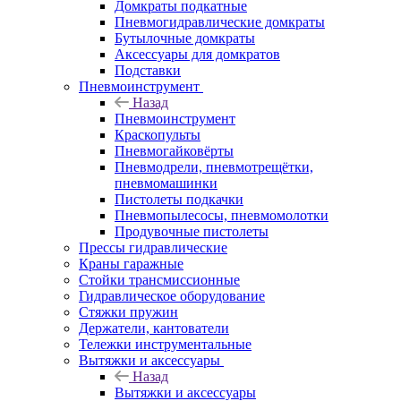
Домкраты подкатные
Пневмогидравлические домкраты
Бутылочные домкраты
Аксессуары для домкратов
Подставки
Пневмоинструмент
Назад
Пневмоинструмент
Краскопульты
Пневмогайковёрты
Пневмодрели, пневмотрещётки,
пневмомашинки
Пистолеты подкачки
Пневмопылесосы, пневмомолотки
Продувочные пистолеты
Прессы гидравлические
Краны гаражные
Стойки трансмиссионные
Гидравлическое оборудование
Стяжки пружин
Держатели, кантователи
Тележки инструментальные
Вытяжки и аксессуары
Назад
Вытяжки и аксессуары