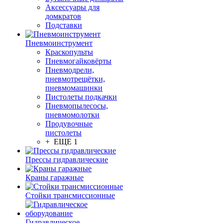
Аксессуары для
домкратов
Подставки
Пневмоинструмент
Краскопульты
Пневмогайковёрты
Пневмодрели,
пневмотрещётки,
пневмомашинки
Пистолеты подкачки
Пневмопылесосы,
пневмомолотки
Продувочные
пистолеты
+ ЕЩЕ 1
Прессы гидравлические
Краны гаражные
Стойки трансмиссионные
Гидравлическое