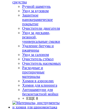
средства
Ручной шампунь
Уход за кузовом
Защитное
нанокерамическое
покрытие
Очистители двигателя
Уход за дисками,
резиной,
универсальные смазки
Удаление битума и
ржавчины
Уход за салоном
Очиститель стёкол
Очиститель насекомых
Расходные и
протирочные
материалы
Химия в аэрозолях
Химия для клининга
Автошампуни для
бесконтактной мойки
+ ЕЩЕ 8