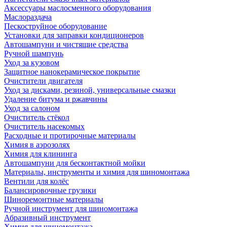
Аксессуары маслосменного оборудования
Маслораздача
Пескоструйное оборудование
Установки для заправки кондиционеров
Автошампуни и чистящие средства
Ручной шампунь
Уход за кузовом
Защитное нанокерамическое покрытие
Очистители двигателя
Уход за дисками, резиной, универсальные смазки
Удаление битума и ржавчины
Уход за салоном
Очиститель стёкол
Очиститель насекомых
Расходные и протирочные материалы
Химия в аэрозолях
Химия для клининга
Автошампуни для бесконтактной мойки
Материалы, инструменты и химия для шиномонтажа
Вентили для колёс
Балансировочные грузики
Шиноремонтные материалы
Ручной инструмент для шиномонтажа
Абразивный инструмент
Химия для шиномонтажа