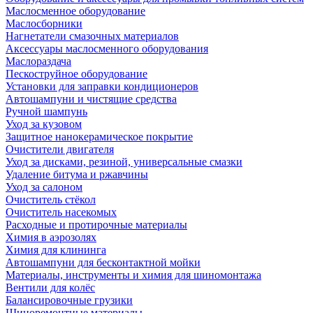
Маслосменное оборудование
Маслосборники
Нагнетатели смазочных материалов
Аксессуары маслосменного оборудования
Маслораздача
Пескоструйное оборудование
Установки для заправки кондиционеров
Автошампуни и чистящие средства
Ручной шампунь
Уход за кузовом
Защитное нанокерамическое покрытие
Очистители двигателя
Уход за дисками, резиной, универсальные смазки
Удаление битума и ржавчины
Уход за салоном
Очиститель стёкол
Очиститель насекомых
Расходные и протирочные материалы
Химия в аэрозолях
Химия для клининга
Автошампуни для бесконтактной мойки
Материалы, инструменты и химия для шиномонтажа
Вентили для колёс
Балансировочные грузики
Шиноремонтные материалы