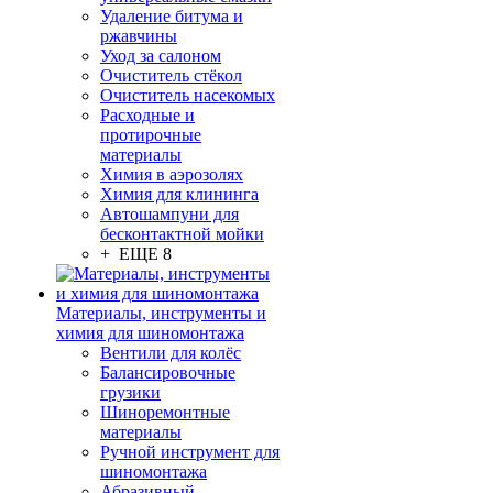
Удаление битума и
ржавчины
Уход за салоном
Очиститель стёкол
Очиститель насекомых
Расходные и
протирочные
материалы
Химия в аэрозолях
Химия для клининга
Автошампуни для
бесконтактной мойки
+ ЕЩЕ 8
Материалы, инструменты и
химия для шиномонтажа
Вентили для колёс
Балансировочные
грузики
Шиноремонтные
материалы
Ручной инструмент для
шиномонтажа
Абразивный