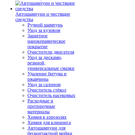
Автошампуни и чистящие
средства
Ручной шампунь
Уход за кузовом
Защитное
нанокерамическое
покрытие
Очистители двигателя
Уход за дисками,
резиной,
универсальные смазки
Удаление битума и
ржавчины
Уход за салоном
Очиститель стёкол
Очиститель насекомых
Расходные и
протирочные
материалы
Химия в аэрозолях
Химия для клининга
Автошампуни для
бесконтактной мойки