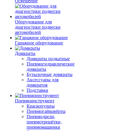
Освещение
Оборудование для
диагностики подвески
автомобилей
Гаражное оборудование
Домкраты
Домкраты подкатные
Пневмогидравлические
домкраты
Бутылочные домкраты
Аксессуары для
домкратов
Подставки
Пневмоинструмент
Краскопульты
Пневмогайковёрты
Пневмодрели,
пневмотрещётки,
пневмомашинки