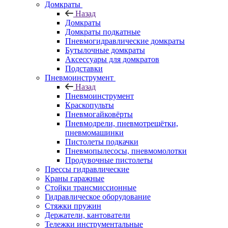
Домкраты
Назад
Домкраты
Домкраты подкатные
Пневмогидравлические домкраты
Бутылочные домкраты
Аксессуары для домкратов
Подставки
Пневмоинструмент
Назад
Пневмоинструмент
Краскопульты
Пневмогайковёрты
Пневмодрели, пневмотрещётки,
пневмомашинки
Пистолеты подкачки
Пневмопылесосы, пневмомолотки
Продувочные пистолеты
Прессы гидравлические
Краны гаражные
Стойки трансмиссионные
Гидравлическое оборудование
Стяжки пружин
Держатели, кантователи
Тележки инструментальные