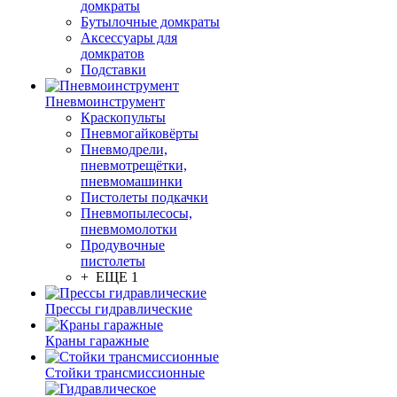
домкраты
Бутылочные домкраты
Аксессуары для
домкратов
Подставки
Пневмоинструмент
Краскопульты
Пневмогайковёрты
Пневмодрели,
пневмотрещётки,
пневмомашинки
Пистолеты подкачки
Пневмопылесосы,
пневмомолотки
Продувочные
пистолеты
+ ЕЩЕ 1
Прессы гидравлические
Краны гаражные
Стойки трансмиссионные