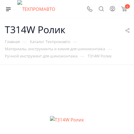
0
T314W Ролик
—
—
Главная
Каталог Техпромавто
—
Материалы, инструменты и химия для шиномонтажа
—
Ручной инструмент для шиномонтажа
T314W Ролик