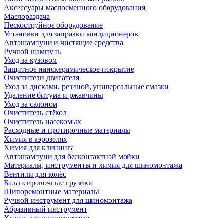
Аксессуары маслосменного оборудования
Маслораздача
Пескоструйное оборудование
Установки для заправки кондиционеров
Автошампуни и чистящие средства
Ручной шампунь
Уход за кузовом
Защитное нанокерамическое покрытие
Очистители двигателя
Уход за дисками, резиной, универсальные смазки
Удаление битума и ржавчины
Уход за салоном
Очиститель стёкол
Очиститель насекомых
Расходные и протирочные материалы
Химия в аэрозолях
Химия для клининга
Автошампуни для бесконтактной мойки
Материалы, инструменты и химия для шиномонтажа
Вентили для колёс
Балансировочные грузики
Шиноремонтные материалы
Ручной инструмент для шиномонтажа
Абразивный инструмент
Химия для шиномонтажа