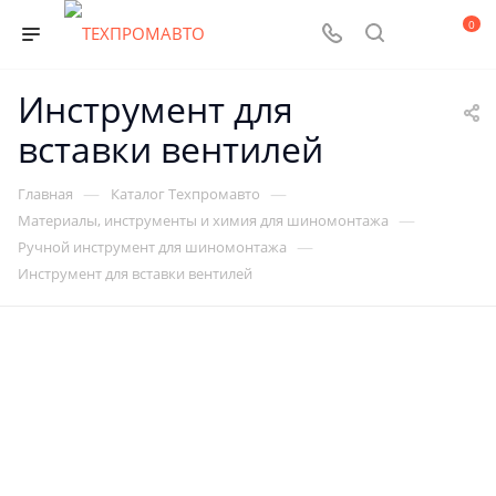
0
Инструмент для
вставки вентилей
—
—
Главная
Каталог Техпромавто
—
Материалы, инструменты и химия для шиномонтажа
—
Ручной инструмент для шиномонтажа
Инструмент для вставки вентилей