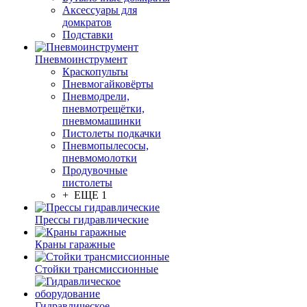
Аксессуары для
домкратов
Подставки
Пневмоинструмент
Краскопульты
Пневмогайковёрты
Пневмодрели,
пневмотрещётки,
пневмомашинки
Пистолеты подкачки
Пневмопылесосы,
пневмомолотки
Продувочные
пистолеты
+ ЕЩЕ 1
Прессы гидравлические
Краны гаражные
Стойки трансмиссионные
Гидравлическое