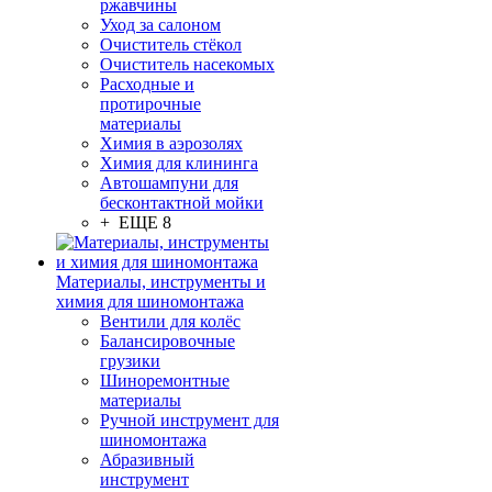
ржавчины
Уход за салоном
Очиститель стёкол
Очиститель насекомых
Расходные и
протирочные
материалы
Химия в аэрозолях
Химия для клининга
Автошампуни для
бесконтактной мойки
+ ЕЩЕ 8
Материалы, инструменты и
химия для шиномонтажа
Вентили для колёс
Балансировочные
грузики
Шиноремонтные
материалы
Ручной инструмент для
шиномонтажа
Абразивный
инструмент