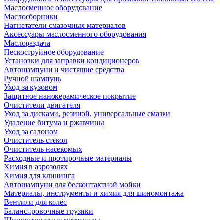
Маслосменное оборудование
Маслосборники
Нагнетатели смазочных материалов
Аксессуары маслосменного оборудования
Маслораздача
Пескоструйное оборудование
Установки для заправки кондиционеров
Автошампуни и чистящие средства
Ручной шампунь
Уход за кузовом
Защитное нанокерамическое покрытие
Очистители двигателя
Уход за дисками, резиной, универсальные смазки
Удаление битума и ржавчины
Уход за салоном
Очиститель стёкол
Очиститель насекомых
Расходные и протирочные материалы
Химия в аэрозолях
Химия для клининга
Автошампуни для бесконтактной мойки
Материалы, инструменты и химия для шиномонтажа
Вентили для колёс
Балансировочные грузики
Шиноремонтные материалы