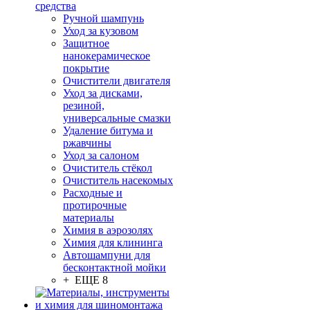
средства
Ручной шампунь
Уход за кузовом
Защитное
нанокерамическое
покрытие
Очистители двигателя
Уход за дисками,
резиной,
универсальные смазки
Удаление битума и
ржавчины
Уход за салоном
Очиститель стёкол
Очиститель насекомых
Расходные и
протирочные
материалы
Химия в аэрозолях
Химия для клининга
Автошампуни для
бесконтактной мойки
+ ЕЩЕ 8