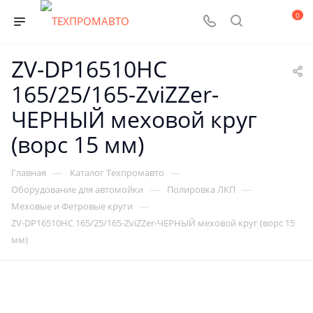
0
ZV-DP16510HC
165/25/165-ZviZZer-
ЧЕРНЫЙ меховой круг
(ворс 15 мм)
—
—
Главная
Каталог Техпромавто
—
—
Оборудование для автомойки
Полировка ЛКП
—
Меховые и Фетровые круги
ZV-DP16510HC 165/25/165-ZviZZer-ЧЕРНЫЙ меховой круг (ворс 15
мм)