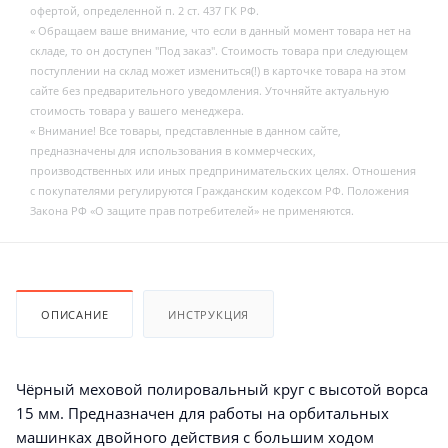
офертой, определенной п. 2 ст. 437 ГК РФ.
« Обращаем ваше внимание, что если в данный момент товара нет на
складе, то он доступен "Под заказ". Стоимость товара при следующем
поступлении на склад может измениться(!) в карточке товара на этом
сайте без предварительного уведомления. Уточняйте актуальную
стоимость товара у вашего менеджера.
« Внимание! Все товары, представленные в данном сайте,
предназначены для использования в коммерческих,
производственных или иных предпринимательских целях. Отношения
с покупателями регулируются Гражданским кодексом РФ. Положения
Закона РФ «О защите прав потребителей» не применяются.
ОПИСАНИЕ
ИНСТРУКЦИЯ
Чёрный меховой полировальный круг с высотой ворса
15 мм. Предназначен для работы на орбитальных
машинках двойного действия с большим ходом