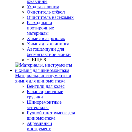
ржавчины
Уход за салоном
Очиститель стёкол
Очиститель насекомых
Расходные и
протирочные
материалы
Химия в аэрозолях
Химия для клининга
Автошампуни для
бесконтактной мойки
+ ЕЩЕ 8
Материалы, инструменты и
химия для шиномонтажа
Вентили для колёс
Балансировочные
грузики
Шиноремонтные
материалы
Ручной инструмент для
шиномонтажа
Абразивный
инструмент