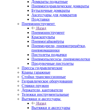
Домкраты подкатные
Пневмогидравлические домкраты
Бутылочные домкраты
Аксессуары для домкратов
Подставки
Пневмоинструмент
Назад
Пневмоинструмент
Краскопульты
Пневмогайковёрты
Пневмодрели, пневмотрещётки,
пневмомашинки
Пистолеты подкачки
Пневмопылесосы, пневмомолотки
Продувочные пистолеты
Прессы гидравлические
Краны гаражные
Стойки трансмиссионные
Гидравлическое оборудование
Стяжки пружин
Держатели, кантователи
Тележки инструментальные
Вытяжки и аксессуары
Назад
Вытяжки и аксессуары