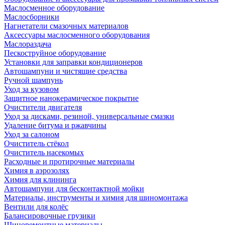
Маслосменное оборудование
Маслосборники
Нагнетатели смазочных материалов
Аксессуары маслосменного оборудования
Маслораздача
Пескоструйное оборудование
Установки для заправки кондиционеров
Автошампуни и чистящие средства
Ручной шампунь
Уход за кузовом
Защитное нанокерамическое покрытие
Очистители двигателя
Уход за дисками, резиной, универсальные смазки
Удаление битума и ржавчины
Уход за салоном
Очиститель стёкол
Очиститель насекомых
Расходные и протирочные материалы
Химия в аэрозолях
Химия для клининга
Автошампуни для бесконтактной мойки
Материалы, инструменты и химия для шиномонтажа
Вентили для колёс
Балансировочные грузики
Шиноремонтные материалы