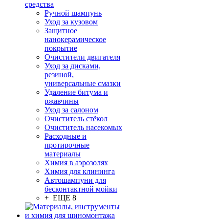
средства
Ручной шампунь
Уход за кузовом
Защитное
нанокерамическое
покрытие
Очистители двигателя
Уход за дисками,
резиной,
универсальные смазки
Удаление битума и
ржавчины
Уход за салоном
Очиститель стёкол
Очиститель насекомых
Расходные и
протирочные
материалы
Химия в аэрозолях
Химия для клининга
Автошампуни для
бесконтактной мойки
+ ЕЩЕ 8