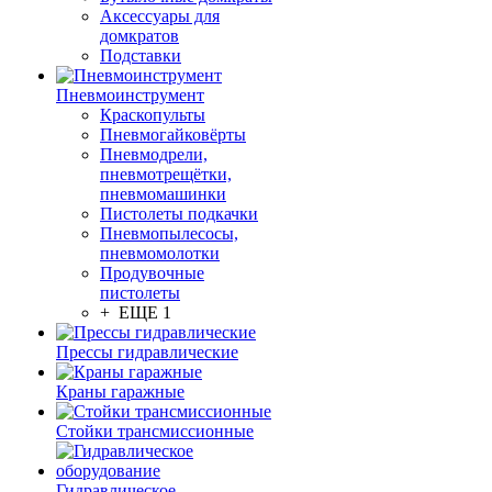
Аксессуары для
домкратов
Подставки
Пневмоинструмент
Краскопульты
Пневмогайковёрты
Пневмодрели,
пневмотрещётки,
пневмомашинки
Пистолеты подкачки
Пневмопылесосы,
пневмомолотки
Продувочные
пистолеты
+ ЕЩЕ 1
Прессы гидравлические
Краны гаражные
Стойки трансмиссионные
Гидравлическое