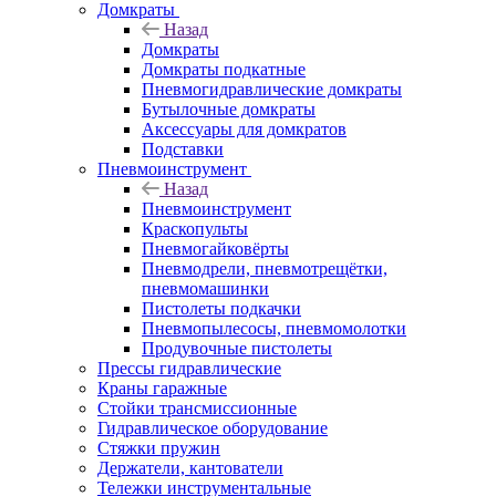
Домкраты
Назад
Домкраты
Домкраты подкатные
Пневмогидравлические домкраты
Бутылочные домкраты
Аксессуары для домкратов
Подставки
Пневмоинструмент
Назад
Пневмоинструмент
Краскопульты
Пневмогайковёрты
Пневмодрели, пневмотрещётки,
пневмомашинки
Пистолеты подкачки
Пневмопылесосы, пневмомолотки
Продувочные пистолеты
Прессы гидравлические
Краны гаражные
Стойки трансмиссионные
Гидравлическое оборудование
Стяжки пружин
Держатели, кантователи
Тележки инструментальные