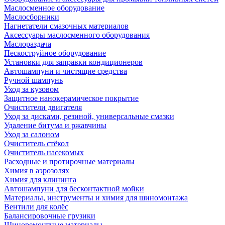
Маслосменное оборудование
Маслосборники
Нагнетатели смазочных материалов
Аксессуары маслосменного оборудования
Маслораздача
Пескоструйное оборудование
Установки для заправки кондиционеров
Автошампуни и чистящие средства
Ручной шампунь
Уход за кузовом
Защитное нанокерамическое покрытие
Очистители двигателя
Уход за дисками, резиной, универсальные смазки
Удаление битума и ржавчины
Уход за салоном
Очиститель стёкол
Очиститель насекомых
Расходные и протирочные материалы
Химия в аэрозолях
Химия для клининга
Автошампуни для бесконтактной мойки
Материалы, инструменты и химия для шиномонтажа
Вентили для колёс
Балансировочные грузики
Шиноремонтные материалы