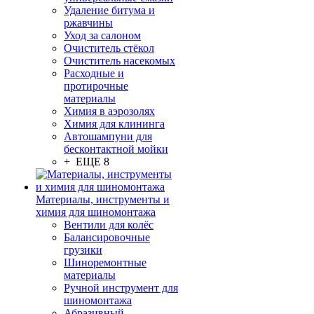
Удаление битума и
ржавчины
Уход за салоном
Очиститель стёкол
Очиститель насекомых
Расходные и
протирочные
материалы
Химия в аэрозолях
Химия для клининга
Автошампуни для
бесконтактной мойки
+ ЕЩЕ 8
Материалы, инструменты и
химия для шиномонтажа
Вентили для колёс
Балансировочные
грузики
Шиноремонтные
материалы
Ручной инструмент для
шиномонтажа
Абразивный