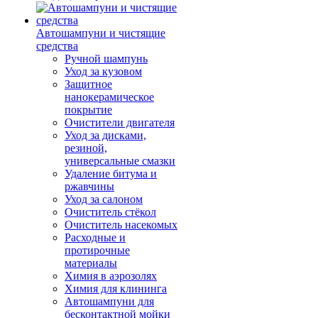
Автошампуни и чистящие
средства
Ручной шампунь
Уход за кузовом
Защитное
нанокерамическое
покрытие
Очистители двигателя
Уход за дисками,
резиной,
универсальные смазки
Удаление битума и
ржавчины
Уход за салоном
Очиститель стёкол
Очиститель насекомых
Расходные и
протирочные
материалы
Химия в аэрозолях
Химия для клининга
Автошампуни для
бесконтактной мойки