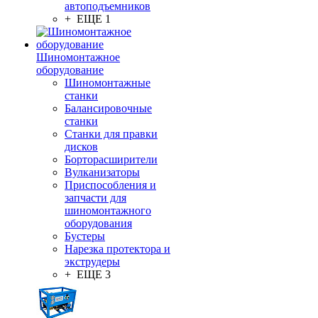
автоподъемников
+ ЕЩЕ 1
Шиномонтажное
оборудование
Шиномонтажные
станки
Балансировочные
станки
Станки для правки
дисков
Борторасширители
Вулканизаторы
Приспособления и
запчасти для
шиномонтажного
оборудования
Бустеры
Нарезка протектора и
экструдеры
+ ЕЩЕ 3