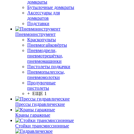
домкраты
Бутылочные домкраты
Аксессуары для
домкратов
Подставки
Пневмоинструмент
Краскопульты
Пневмогайковёрты
Пневмодрели,
пневмотрещётки,
пневмомашинки
Пистолеты подкачки
Пневмопылесосы,
пневмомолотки
Продувочные
пистолеты
+ ЕЩЕ 1
Прессы гидравлические
Краны гаражные
Стойки трансмиссионные