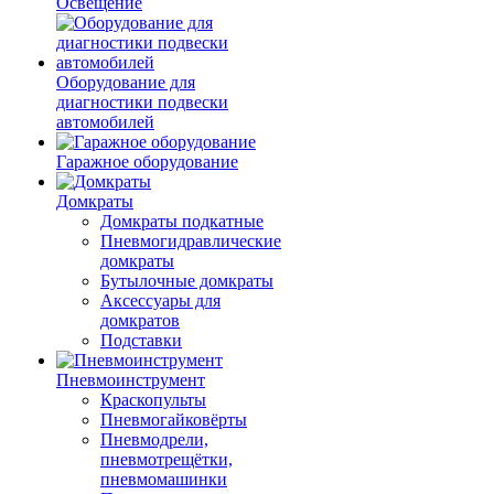
Освещение
Оборудование для
диагностики подвески
автомобилей
Гаражное оборудование
Домкраты
Домкраты подкатные
Пневмогидравлические
домкраты
Бутылочные домкраты
Аксессуары для
домкратов
Подставки
Пневмоинструмент
Краскопульты
Пневмогайковёрты
Пневмодрели,
пневмотрещётки,
пневмомашинки