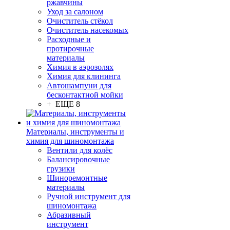
ржавчины
Уход за салоном
Очиститель стёкол
Очиститель насекомых
Расходные и
протирочные
материалы
Химия в аэрозолях
Химия для клининга
Автошампуни для
бесконтактной мойки
+ ЕЩЕ 8
Материалы, инструменты и
химия для шиномонтажа
Вентили для колёс
Балансировочные
грузики
Шиноремонтные
материалы
Ручной инструмент для
шиномонтажа
Абразивный
инструмент