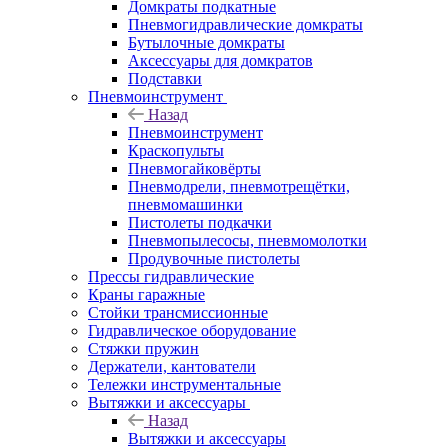
Домкраты подкатные
Пневмогидравлические домкраты
Бутылочные домкраты
Аксессуары для домкратов
Подставки
Пневмоинструмент
Назад
Пневмоинструмент
Краскопульты
Пневмогайковёрты
Пневмодрели, пневмотрещётки,
пневмомашинки
Пистолеты подкачки
Пневмопылесосы, пневмомолотки
Продувочные пистолеты
Прессы гидравлические
Краны гаражные
Стойки трансмиссионные
Гидравлическое оборудование
Стяжки пружин
Держатели, кантователи
Тележки инструментальные
Вытяжки и аксессуары
Назад
Вытяжки и аксессуары