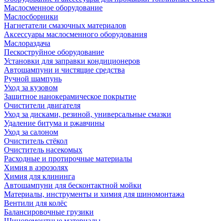
Маслосменное оборудование
Маслосборники
Нагнетатели смазочных материалов
Аксессуары маслосменного оборудования
Маслораздача
Пескоструйное оборудование
Установки для заправки кондиционеров
Автошампуни и чистящие средства
Ручной шампунь
Уход за кузовом
Защитное нанокерамическое покрытие
Очистители двигателя
Уход за дисками, резиной, универсальные смазки
Удаление битума и ржавчины
Уход за салоном
Очиститель стёкол
Очиститель насекомых
Расходные и протирочные материалы
Химия в аэрозолях
Химия для клининга
Автошампуни для бесконтактной мойки
Материалы, инструменты и химия для шиномонтажа
Вентили для колёс
Балансировочные грузики
Шиноремонтные материалы