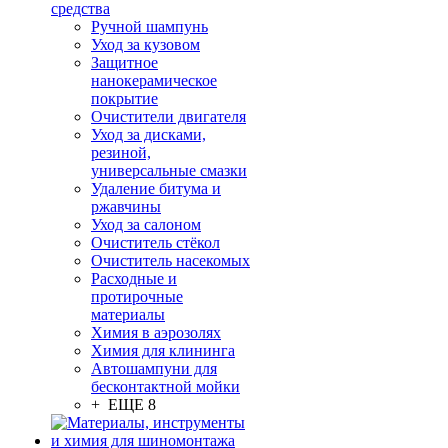
средства
Ручной шампунь
Уход за кузовом
Защитное
нанокерамическое
покрытие
Очистители двигателя
Уход за дисками,
резиной,
универсальные смазки
Удаление битума и
ржавчины
Уход за салоном
Очиститель стёкол
Очиститель насекомых
Расходные и
протирочные
материалы
Химия в аэрозолях
Химия для клининга
Автошампуни для
бесконтактной мойки
+ ЕЩЕ 8