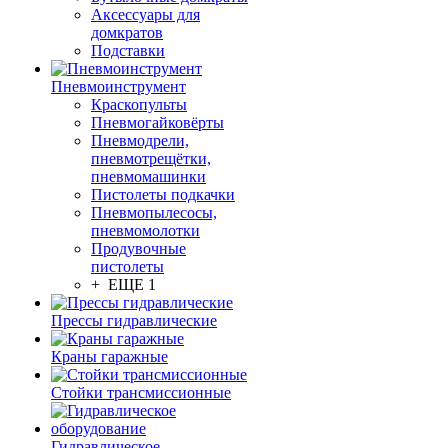
Аксессуары для
домкратов
Подставки
Пневмоинструмент
Краскопульты
Пневмогайковёрты
Пневмодрели,
пневмотрещётки,
пневмомашинки
Пистолеты подкачки
Пневмопылесосы,
пневмомолотки
Продувочные
пистолеты
+ ЕЩЕ 1
Прессы гидравлические
Краны гаражные
Стойки трансмиссионные
Гидравлическое