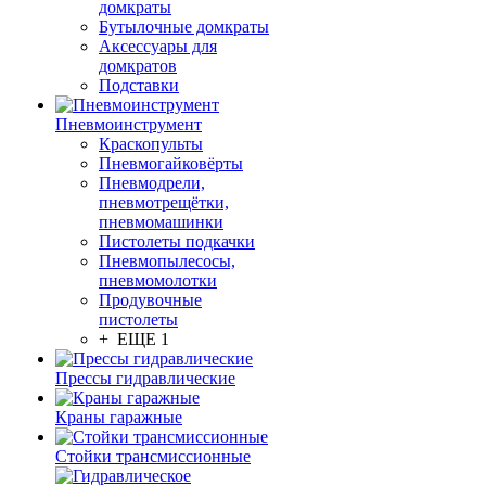
домкраты
Бутылочные домкраты
Аксессуары для
домкратов
Подставки
Пневмоинструмент
Краскопульты
Пневмогайковёрты
Пневмодрели,
пневмотрещётки,
пневмомашинки
Пистолеты подкачки
Пневмопылесосы,
пневмомолотки
Продувочные
пистолеты
+ ЕЩЕ 1
Прессы гидравлические
Краны гаражные
Стойки трансмиссионные