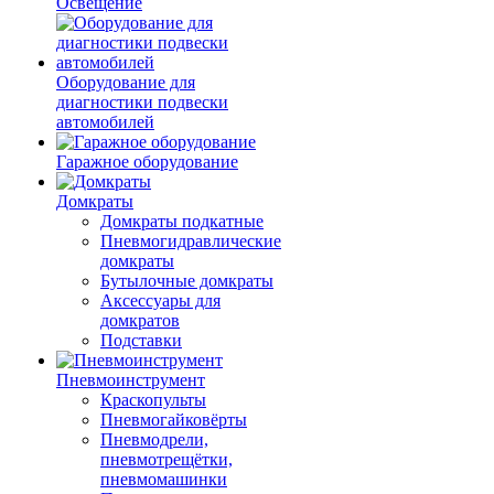
Освещение
Оборудование для
диагностики подвески
автомобилей
Гаражное оборудование
Домкраты
Домкраты подкатные
Пневмогидравлические
домкраты
Бутылочные домкраты
Аксессуары для
домкратов
Подставки
Пневмоинструмент
Краскопульты
Пневмогайковёрты
Пневмодрели,
пневмотрещётки,
пневмомашинки