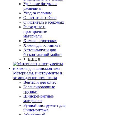
Удаление битума и
ржавчины
Уход за салоном
Очиститель стёкол
Очиститель насекомых
Расходные и
протирочные
материалы
Химия в аэрозолях
Химия для клининга
Автошампуни для
бесконтактной мойки
+ ЕЩЕ 8
Материалы, инструменты и
химия для шиномонтажа
Вентили для колёс
Балансировочные
грузики
Шиноремонтные
материалы
Ручной инструмент для
шиномонтажа
Абразивный