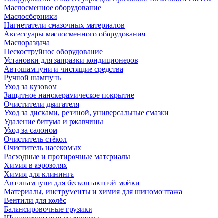
Маслосменное оборудование
Маслосборники
Нагнетатели смазочных материалов
Аксессуары маслосменного оборудования
Маслораздача
Пескоструйное оборудование
Установки для заправки кондиционеров
Автошампуни и чистящие средства
Ручной шампунь
Уход за кузовом
Защитное нанокерамическое покрытие
Очистители двигателя
Уход за дисками, резиной, универсальные смазки
Удаление битума и ржавчины
Уход за салоном
Очиститель стёкол
Очиститель насекомых
Расходные и протирочные материалы
Химия в аэрозолях
Химия для клининга
Автошампуни для бесконтактной мойки
Материалы, инструменты и химия для шиномонтажа
Вентили для колёс
Балансировочные грузики
Шиноремонтные материалы