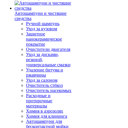
Автошампуни и чистящие
средства
Ручной шампунь
Уход за кузовом
Защитное
нанокерамическое
покрытие
Очистители двигателя
Уход за дисками,
резиной,
универсальные смазки
Удаление битума и
ржавчины
Уход за салоном
Очиститель стёкол
Очиститель насекомых
Расходные и
протирочные
материалы
Химия в аэрозолях
Химия для клининга
Автошампуни для
бесконтактной мойки