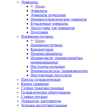
Домкраты
Назад
Домкраты
Домкраты подкатные
Пневмогидравлические домкраты
Бутылочные домкраты
Аксессуары для домкратов
Подставки
Пневмоинструмент
Назад
Пневмоинструмент
Краскопульты
Пневмогайковёрты
Пневмодрели, пневмотрещётки,
пневмомашинки
Пистолеты подкачки
Пневмопылесосы, пневмомолотки
Продувочные пистолеты
Прессы гидравлические
Краны гаражные
Стойки трансмиссионные
Гидравлическое оборудование
Стяжки пружин
Держатели, кантователи
Тележки инструментальные