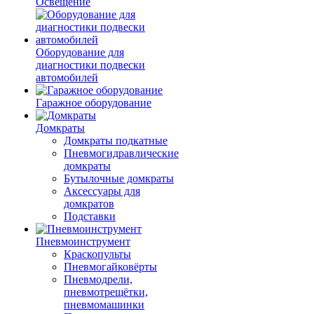
Освещение
Оборудование для
диагностики подвески
автомобилей
Гаражное оборудование
Домкраты
Домкраты подкатные
Пневмогидравлические
домкраты
Бутылочные домкраты
Аксессуары для
домкратов
Подставки
Пневмоинструмент
Краскопульты
Пневмогайковёрты
Пневмодрели,
пневмотрещётки,
пневмомашинки