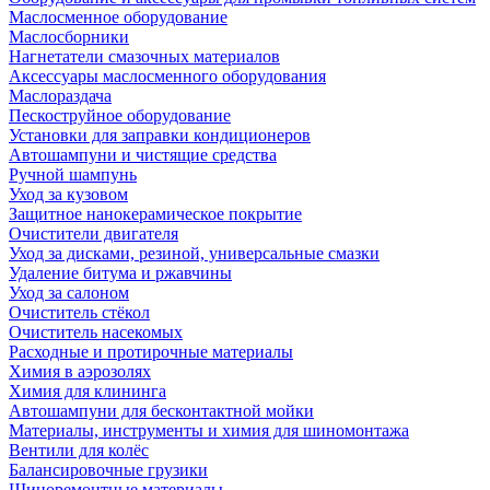
Маслосменное оборудование
Маслосборники
Нагнетатели смазочных материалов
Аксессуары маслосменного оборудования
Маслораздача
Пескоструйное оборудование
Установки для заправки кондиционеров
Автошампуни и чистящие средства
Ручной шампунь
Уход за кузовом
Защитное нанокерамическое покрытие
Очистители двигателя
Уход за дисками, резиной, универсальные смазки
Удаление битума и ржавчины
Уход за салоном
Очиститель стёкол
Очиститель насекомых
Расходные и протирочные материалы
Химия в аэрозолях
Химия для клининга
Автошампуни для бесконтактной мойки
Материалы, инструменты и химия для шиномонтажа
Вентили для колёс
Балансировочные грузики
Шиноремонтные материалы