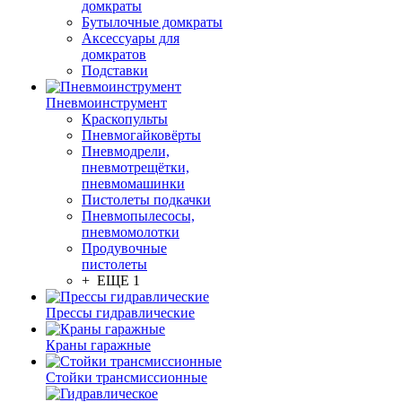
домкраты
Бутылочные домкраты
Аксессуары для
домкратов
Подставки
Пневмоинструмент
Краскопульты
Пневмогайковёрты
Пневмодрели,
пневмотрещётки,
пневмомашинки
Пистолеты подкачки
Пневмопылесосы,
пневмомолотки
Продувочные
пистолеты
+ ЕЩЕ 1
Прессы гидравлические
Краны гаражные
Стойки трансмиссионные