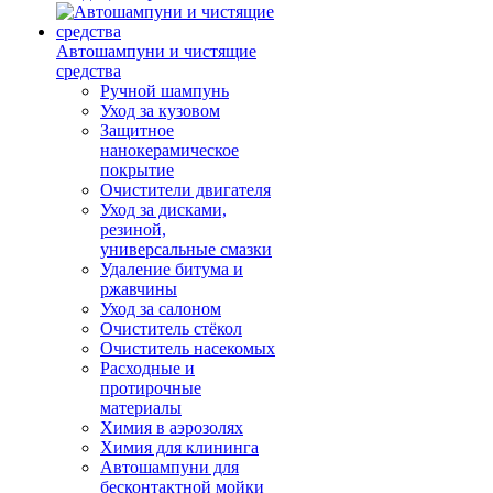
Автошампуни и чистящие
средства
Ручной шампунь
Уход за кузовом
Защитное
нанокерамическое
покрытие
Очистители двигателя
Уход за дисками,
резиной,
универсальные смазки
Удаление битума и
ржавчины
Уход за салоном
Очиститель стёкол
Очиститель насекомых
Расходные и
протирочные
материалы
Химия в аэрозолях
Химия для клининга
Автошампуни для
бесконтактной мойки