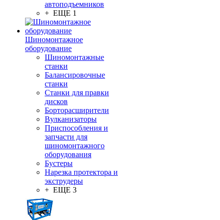
автоподъемников
+ ЕЩЕ 1
Шиномонтажное
оборудование
Шиномонтажные
станки
Балансировочные
станки
Станки для правки
дисков
Борторасширители
Вулканизаторы
Приспособления и
запчасти для
шиномонтажного
оборудования
Бустеры
Нарезка протектора и
экструдеры
+ ЕЩЕ 3