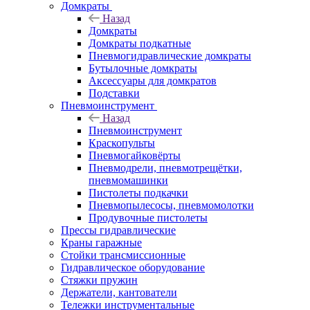
Домкраты
Назад
Домкраты
Домкраты подкатные
Пневмогидравлические домкраты
Бутылочные домкраты
Аксессуары для домкратов
Подставки
Пневмоинструмент
Назад
Пневмоинструмент
Краскопульты
Пневмогайковёрты
Пневмодрели, пневмотрещётки,
пневмомашинки
Пистолеты подкачки
Пневмопылесосы, пневмомолотки
Продувочные пистолеты
Прессы гидравлические
Краны гаражные
Стойки трансмиссионные
Гидравлическое оборудование
Стяжки пружин
Держатели, кантователи
Тележки инструментальные