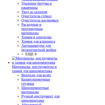
Удаление битума и
ржавчины
Уход за салоном
Очиститель стёкол
Очиститель насекомых
Расходные и
протирочные
материалы
Химия в аэрозолях
Химия для клининга
Автошампуни для
бесконтактной мойки
+ ЕЩЕ 8
Материалы, инструменты и
химия для шиномонтажа
Вентили для колёс
Балансировочные
грузики
Шиноремонтные
материалы
Ручной инструмент для
шиномонтажа
Абразивный