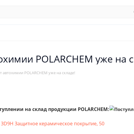
охимии POLARCHEM уже на с
т автохимии POLARCHEM уже на складе!
туплении на склад продукции POLARCHEM:
3D9H Защитное керамическое покрытие, 50