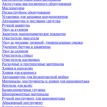
Аксессуары маслосменного оборудования
Маслораздача
Пескоструйное оборудование
Установки для заправки кондиционеров
Автошампуни и чистящие средства
Ручной шампунь
Уход за кузовом
Защитное нанокерамическое покрытие
Очистители двигателя
Уход за дисками, резиной, универсальные смазки
Удаление битума и ржавчины
Уход за салоном
Очиститель стёкол
Очиститель насекомых
Расходные и протирочные материалы
Химия в аэрозолях
Химия для клининга
Автошампуни для бесконтактной мойки
Материалы, инструменты и химия для шиномонтажа
Вентили для колёс
Балансировочные грузики
Шиноремонтные материалы
Ручной инструмент для шиномонтажа
Абразивный инструмент
Химия для шиномонтажа