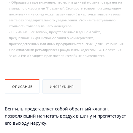
« Обращаем ваше внимание, что если в данный момент товара нет на
складе, то он доступен "Под заказ". Стоимость товара при следующем
поступлении на склад может измениться(!) в карточке товара на этом
сайте без предварительного уведомления. Уточняйте актуальную
стоимость товара у вашего менеджера.
« Внимание! Все товары, представленные в данном сайте,
предназначены для использования в коммерческих,
производственных или иных предпринимательских целях. Отношения
с покупателями регулируются Гражданским кодексом РФ. Положения
Закона РФ «О защите прав потребителей» не применяются.
ОПИСАНИЕ
ИНСТРУКЦИЯ
Вентиль представляет собой обратный клапан,
позволяющий нагнетать воздух в шину и препятствует
его выходу наружу.