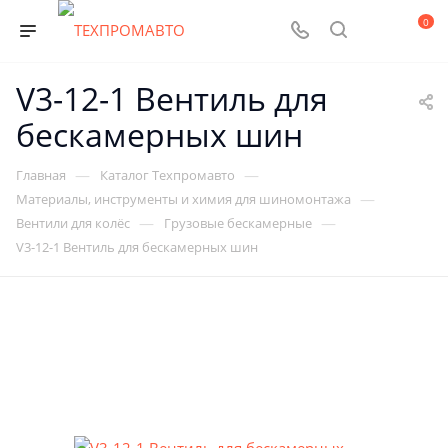
0
V3-12-1 Вентиль для
бескамерных шин
—
—
Главная
Каталог Техпромавто
—
Материалы, инструменты и химия для шиномонтажа
—
—
Вентили для колёс
Грузовые бескамерные
V3-12-1 Вентиль для бескамерных шин