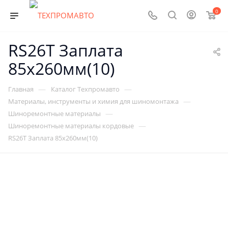
0
RS26T Заплата
85х260мм(10)
—
—
Главная
Каталог Техпромавто
—
Материалы, инструменты и химия для шиномонтажа
—
Шиноремонтные материалы
—
Шиноремонтные материалы кордовые
RS26T Заплата 85х260мм(10)