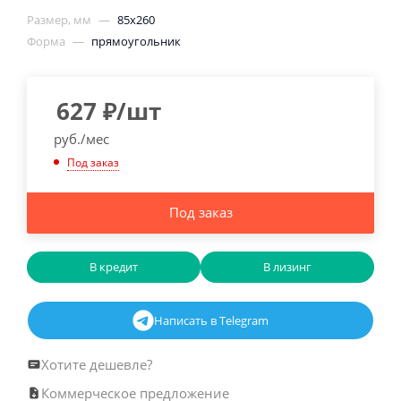
Размер, мм
—
85х260
Форма
—
прямоугольник
627
₽
/шт
руб./мес
Под заказ
Под заказ
В кредит
В лизинг
Написать в Telegram
Хотите дешевле?
Коммерческое предложение