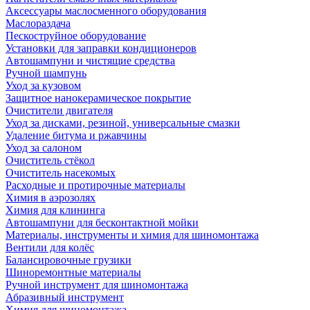
Аксессуары маслосменного оборудования
Маслораздача
Пескоструйное оборудование
Установки для заправки кондиционеров
Автошампуни и чистящие средства
Ручной шампунь
Уход за кузовом
Защитное нанокерамическое покрытие
Очистители двигателя
Уход за дисками, резиной, универсальные смазки
Удаление битума и ржавчины
Уход за салоном
Очиститель стёкол
Очиститель насекомых
Расходные и протирочные материалы
Химия в аэрозолях
Химия для клининга
Автошампуни для бесконтактной мойки
Материалы, инструменты и химия для шиномонтажа
Вентили для колёс
Балансировочные грузики
Шиноремонтные материалы
Ручной инструмент для шиномонтажа
Абразивный инструмент
Химия для шиномонтажа