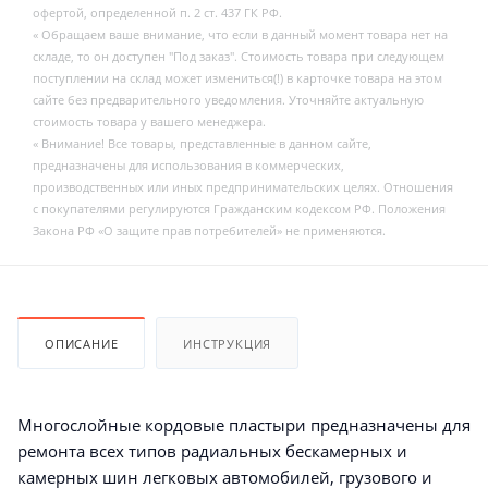
офертой, определенной п. 2 ст. 437 ГК РФ.
« Обращаем ваше внимание, что если в данный момент товара нет на
складе, то он доступен "Под заказ". Стоимость товара при следующем
поступлении на склад может измениться(!) в карточке товара на этом
сайте без предварительного уведомления. Уточняйте актуальную
стоимость товара у вашего менеджера.
« Внимание! Все товары, представленные в данном сайте,
предназначены для использования в коммерческих,
производственных или иных предпринимательских целях. Отношения
с покупателями регулируются Гражданским кодексом РФ. Положения
Закона РФ «О защите прав потребителей» не применяются.
ОПИСАНИЕ
ИНСТРУКЦИЯ
Многослойные кордовые пластыри предназначены для
ремонта всех типов радиальных бескамерных и
камерных шин легковых автомобилей, грузового и