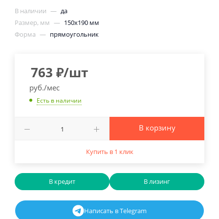
В наличии
—
да
Размер, мм
—
150х190 мм
Форма
—
прямоугольник
763
₽
/шт
руб./мес
Есть в наличии
В корзину
Купить в 1 клик
В кредит
В лизинг
Написать в Telegram