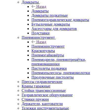
Домкраты
Назад
Домкраты
Домкраты подкатные
Пневмогидравлические домкраты
Бутылочные домкраты
Аксессуары для домкратов
Подставки
Пневмоинструмент
Назад
Пневмоинструмент
Краскопульты
Пневмогайковёрты
Пневмодрели, пневмотрещётки,
пневмомашинки
Пистолеты подкачки
Пневмопылесосы, пневмомолотки
Продувочные пистолеты
Прессы гидравлические
Краны гаражные
Стойки трансмиссионные
Гидравлическое оборудование
Стяжки пружин
Держатели, кантователи
Тележки инструментальные