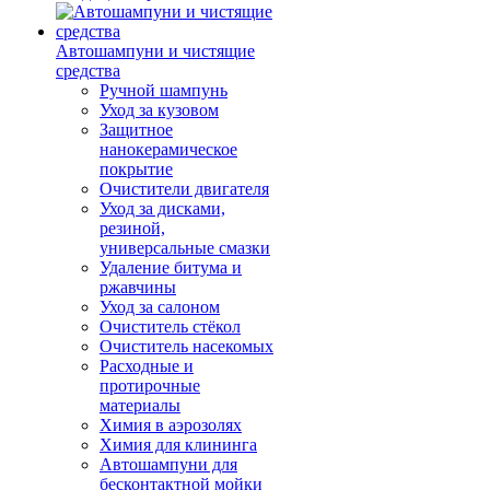
Автошампуни и чистящие
средства
Ручной шампунь
Уход за кузовом
Защитное
нанокерамическое
покрытие
Очистители двигателя
Уход за дисками,
резиной,
универсальные смазки
Удаление битума и
ржавчины
Уход за салоном
Очиститель стёкол
Очиститель насекомых
Расходные и
протирочные
материалы
Химия в аэрозолях
Химия для клининга
Автошампуни для
бесконтактной мойки