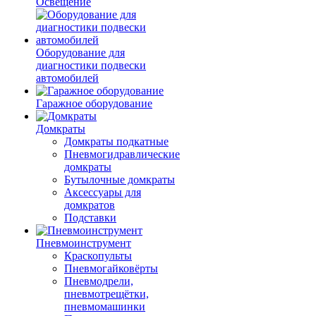
Освещение
Оборудование для
диагностики подвески
автомобилей
Гаражное оборудование
Домкраты
Домкраты подкатные
Пневмогидравлические
домкраты
Бутылочные домкраты
Аксессуары для
домкратов
Подставки
Пневмоинструмент
Краскопульты
Пневмогайковёрты
Пневмодрели,
пневмотрещётки,
пневмомашинки