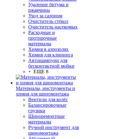
Удаление битума и
ржавчины
Уход за салоном
Очиститель стёкол
Очиститель насекомых
Расходные и
протирочные
материалы
Химия в аэрозолях
Химия для клининга
Автошампуни для
бесконтактной мойки
+ ЕЩЕ 8
Материалы, инструменты и
химия для шиномонтажа
Вентили для колёс
Балансировочные
грузики
Шиноремонтные
материалы
Ручной инструмент для
шиномонтажа
Абразивный