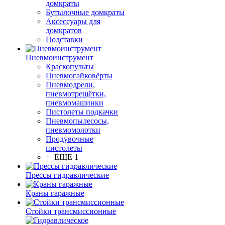
домкраты
Бутылочные домкраты
Аксессуары для
домкратов
Подставки
Пневмоинструмент
Краскопульты
Пневмогайковёрты
Пневмодрели,
пневмотрещётки,
пневмомашинки
Пистолеты подкачки
Пневмопылесосы,
пневмомолотки
Продувочные
пистолеты
+ ЕЩЕ 1
Прессы гидравлические
Краны гаражные
Стойки трансмиссионные