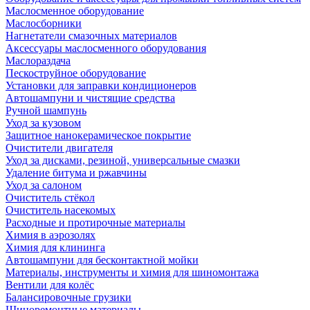
Маслосменное оборудование
Маслосборники
Нагнетатели смазочных материалов
Аксессуары маслосменного оборудования
Маслораздача
Пескоструйное оборудование
Установки для заправки кондиционеров
Автошампуни и чистящие средства
Ручной шампунь
Уход за кузовом
Защитное нанокерамическое покрытие
Очистители двигателя
Уход за дисками, резиной, универсальные смазки
Удаление битума и ржавчины
Уход за салоном
Очиститель стёкол
Очиститель насекомых
Расходные и протирочные материалы
Химия в аэрозолях
Химия для клининга
Автошампуни для бесконтактной мойки
Материалы, инструменты и химия для шиномонтажа
Вентили для колёс
Балансировочные грузики
Шиноремонтные материалы