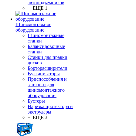
автоподъемников
+ ЕЩЕ 1
Шиномонтажное
оборудование
Шиномонтажные
станки
Балансировочные
станки
Станки для правки
дисков
Борторасширители
Вулканизаторы
Приспособления и
запчасти для
шиномонтажного
оборудования
Бустеры
Нарезка протектора и
экструдеры
+ ЕЩЕ 3