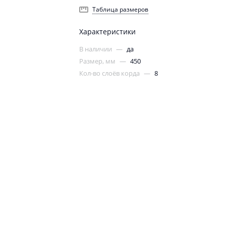
Таблица размеров
Характеристики
В наличии
—
да
Размер, мм
—
450
Кол-во слоёв корда
—
8