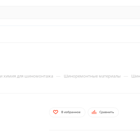
—
—
 и химия для шиномонтажа
Шиноремонтные материалы
Шин
В избранное
Сравнить