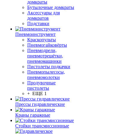
домкраты
Бутылочные домкраты
Аксессуары для
домкратов
Подставки
Пневмоинструмент
Краскопульты
Пневмогайковёрты
Пневмодрели,
пневмотрещётки,
пневмомашинки
Пистолеты подкачки
Пневмопылесосы,
пневмомолотки
Продувочные
пистолеты
+ ЕЩЕ 1
Прессы гидравлические
Краны гаражные
Стойки трансмиссионные