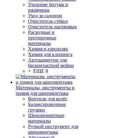
Удаление битума и
ржавчины
Уход за салоном
Очиститель стёкол
Очиститель насекомых
Расходные и
протирочные
материалы
Химия в аэрозолях
Химия для клининга
Автошампуни для
бесконтактной мойки
+ ЕЩЕ 8
Материалы, инструменты и
химия для шиномонтажа
Вентили для колёс
Балансировочные
грузики
Шиноремонтные
материалы
Ручной инструмент для
шиномонтажа
Абразивный