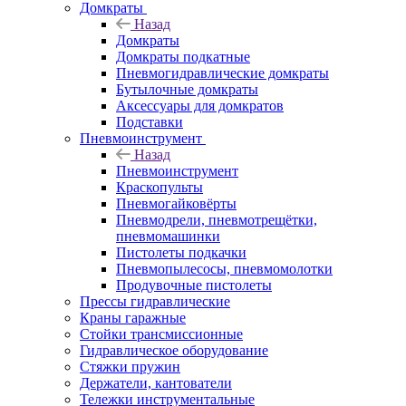
Домкраты
Назад
Домкраты
Домкраты подкатные
Пневмогидравлические домкраты
Бутылочные домкраты
Аксессуары для домкратов
Подставки
Пневмоинструмент
Назад
Пневмоинструмент
Краскопульты
Пневмогайковёрты
Пневмодрели, пневмотрещётки,
пневмомашинки
Пистолеты подкачки
Пневмопылесосы, пневмомолотки
Продувочные пистолеты
Прессы гидравлические
Краны гаражные
Стойки трансмиссионные
Гидравлическое оборудование
Стяжки пружин
Держатели, кантователи
Тележки инструментальные