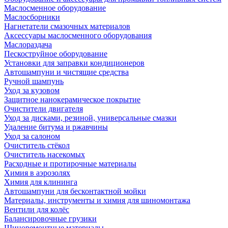
Маслосменное оборудование
Маслосборники
Нагнетатели смазочных материалов
Аксессуары маслосменного оборудования
Маслораздача
Пескоструйное оборудование
Установки для заправки кондиционеров
Автошампуни и чистящие средства
Ручной шампунь
Уход за кузовом
Защитное нанокерамическое покрытие
Очистители двигателя
Уход за дисками, резиной, универсальные смазки
Удаление битума и ржавчины
Уход за салоном
Очиститель стёкол
Очиститель насекомых
Расходные и протирочные материалы
Химия в аэрозолях
Химия для клининга
Автошампуни для бесконтактной мойки
Материалы, инструменты и химия для шиномонтажа
Вентили для колёс
Балансировочные грузики
Шиноремонтные материалы