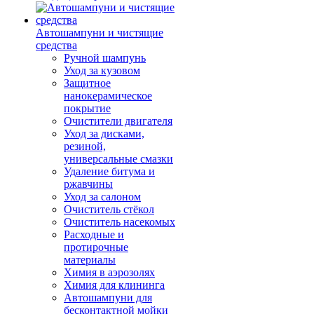
Автошампуни и чистящие
средства
Ручной шампунь
Уход за кузовом
Защитное
нанокерамическое
покрытие
Очистители двигателя
Уход за дисками,
резиной,
универсальные смазки
Удаление битума и
ржавчины
Уход за салоном
Очиститель стёкол
Очиститель насекомых
Расходные и
протирочные
материалы
Химия в аэрозолях
Химия для клининга
Автошампуни для
бесконтактной мойки