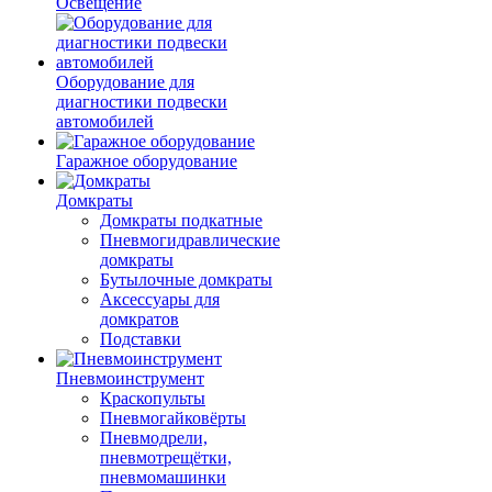
Освещение
Оборудование для
диагностики подвески
автомобилей
Гаражное оборудование
Домкраты
Домкраты подкатные
Пневмогидравлические
домкраты
Бутылочные домкраты
Аксессуары для
домкратов
Подставки
Пневмоинструмент
Краскопульты
Пневмогайковёрты
Пневмодрели,
пневмотрещётки,
пневмомашинки