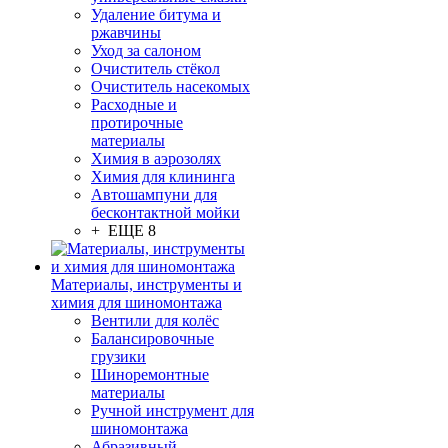
Удаление битума и
ржавчины
Уход за салоном
Очиститель стёкол
Очиститель насекомых
Расходные и
протирочные
материалы
Химия в аэрозолях
Химия для клининга
Автошампуни для
бесконтактной мойки
+ ЕЩЕ 8
Материалы, инструменты и
химия для шиномонтажа
Вентили для колёс
Балансировочные
грузики
Шиноремонтные
материалы
Ручной инструмент для
шиномонтажа
Абразивный