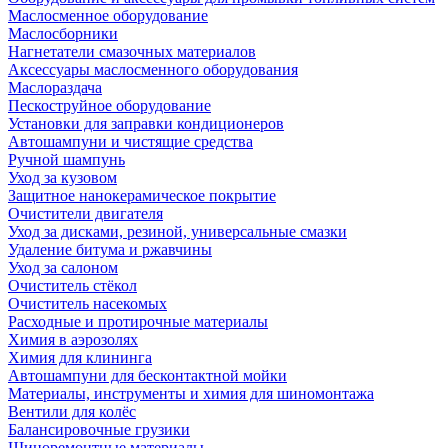
Маслосменное оборудование
Маслосборники
Нагнетатели смазочных материалов
Аксессуары маслосменного оборудования
Маслораздача
Пескоструйное оборудование
Установки для заправки кондиционеров
Автошампуни и чистящие средства
Ручной шампунь
Уход за кузовом
Защитное нанокерамическое покрытие
Очистители двигателя
Уход за дисками, резиной, универсальные смазки
Удаление битума и ржавчины
Уход за салоном
Очиститель стёкол
Очиститель насекомых
Расходные и протирочные материалы
Химия в аэрозолях
Химия для клининга
Автошампуни для бесконтактной мойки
Материалы, инструменты и химия для шиномонтажа
Вентили для колёс
Балансировочные грузики
Шиноремонтные материалы