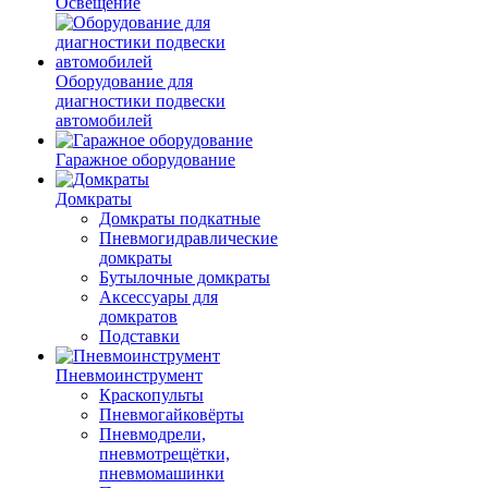
Освещение
Оборудование для
диагностики подвески
автомобилей
Гаражное оборудование
Домкраты
Домкраты подкатные
Пневмогидравлические
домкраты
Бутылочные домкраты
Аксессуары для
домкратов
Подставки
Пневмоинструмент
Краскопульты
Пневмогайковёрты
Пневмодрели,
пневмотрещётки,
пневмомашинки