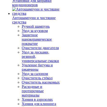
Установки для заправки
кондиционеров
Автошампуни и чистящие
средства
Ручной шампунь
Уход за кузовом
Защитное
нанокерамическое
покрытие
Очистители двигателя
Уход за дисками,
резиной,
универсальные смазки
Удаление битума и
ржавчины
Уход за салоном
Очиститель стёкол
Очиститель насекомых
Расходные и
протирочные
материалы
Химия в аэрозолях
Химия для клининга