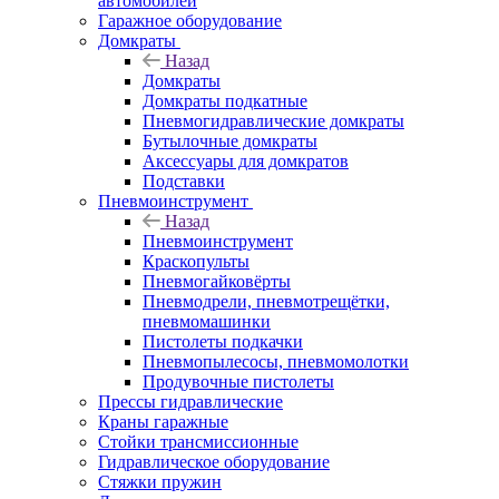
автомобилей
Гаражное оборудование
Домкраты
Назад
Домкраты
Домкраты подкатные
Пневмогидравлические домкраты
Бутылочные домкраты
Аксессуары для домкратов
Подставки
Пневмоинструмент
Назад
Пневмоинструмент
Краскопульты
Пневмогайковёрты
Пневмодрели, пневмотрещётки,
пневмомашинки
Пистолеты подкачки
Пневмопылесосы, пневмомолотки
Продувочные пистолеты
Прессы гидравлические
Краны гаражные
Стойки трансмиссионные
Гидравлическое оборудование
Стяжки пружин