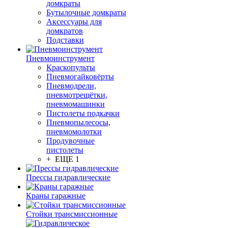
домкраты
Бутылочные домкраты
Аксессуары для
домкратов
Подставки
Пневмоинструмент
Краскопульты
Пневмогайковёрты
Пневмодрели,
пневмотрещётки,
пневмомашинки
Пистолеты подкачки
Пневмопылесосы,
пневмомолотки
Продувочные
пистолеты
+ ЕЩЕ 1
Прессы гидравлические
Краны гаражные
Стойки трансмиссионные